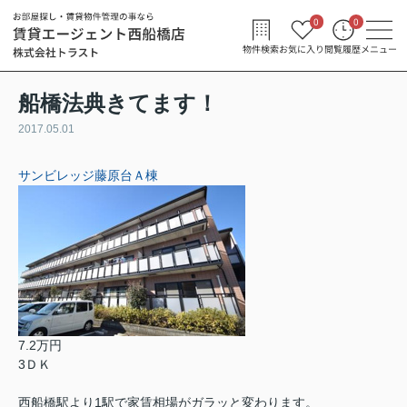
0
0
物件検索
お気に入り
閲覧履歴
メニュー
船橋法典きてます！
2017.05.01
サンビレッジ藤原台Ａ棟
7.2万円
3ＤＫ
西船橋駅より1駅で家賃相場がガラッと変わります。