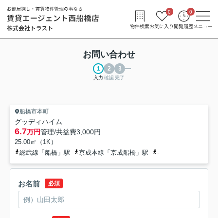
0
0
物件検索
お気に入り
閲覧履歴
メニュー
お問い合わせ
入力
確認
完了
船橋市本町
グッディハイム
6.7
万円
管理/共益費
3,000円
25.00㎡（1K）
総武線「船橋」駅
京成本線「京成船橋」駅
-
お名前
必須