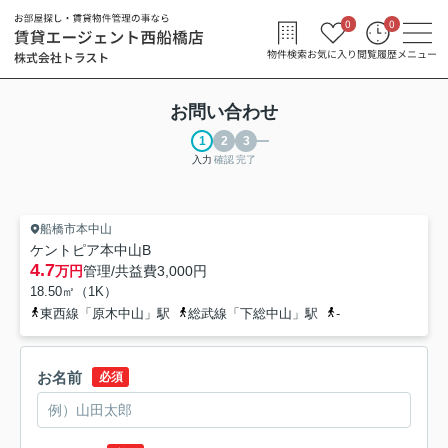
0
0
物件検索
お気に入り
閲覧履歴
メニュー
お問い合わせ
入力
確認
完了
船橋市本中山
ケントピア本中山B
4.7
万円
管理/共益費
3,000円
18.50㎡（1K）
東西線「原木中山」駅
総武線「下総中山」駅
-
お名前
必須