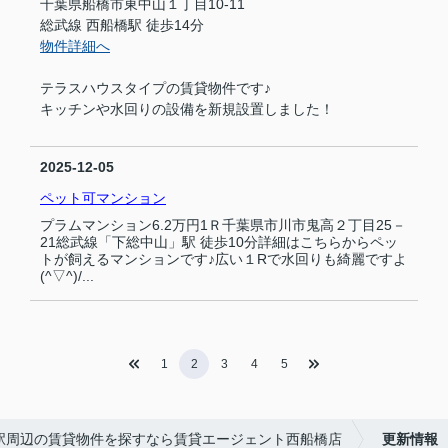
千葉県船橋市東中山１丁目10-11
総武線 西船橋駅 徒歩14分
物件詳細へ
テラスハウスタイプの賃貸物件です♪
キッチンや水回りの設備を新規設置しました！
2025-12-05
ペット可マンション
プラムマンション6.2万円1Ｒ千葉県市川市鬼高２丁目25－
21総武線「下総中山」駅 徒歩10分詳細はこちらからペッ
トが飼えるマンションです♪広い１Rで水回りも綺麗ですよ
(^▽^)/...
1
2
3
4
5
駅周辺の賃貸物件を探すなら賃貸エージェント西船橋店
更新情報