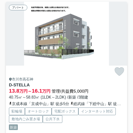
アパート
市川市高石神
D-STELLA
13.8
16.1
万円～
万円
管理/共益費5,000円
40.75㎡～58.83㎡ (1LDK～2LDK) /新築 /3階建
京成本線「京成中山」駅 徒歩5分
総武線「下総中山」駅 徒歩6分
駐輪場
オートロック
宅配ボックス
インターネット対応
敷地内ごみ置き場
公共下水
新築