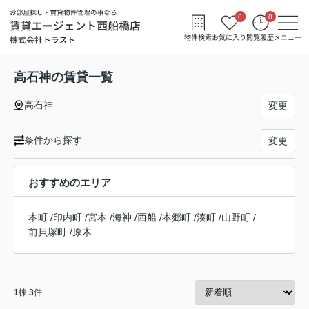
0
0
物件検索
お気に入り
閲覧履歴
メニュー
高石神の賃貸一覧
高石神
変更
条件から探す
変更
おすすめのエリア
本町
/
印内町
/
宮本
/
海神
/
西船
/
本郷町
/
湊町
/
山野町
/
前貝塚町
/
原木
1
棟
3
件