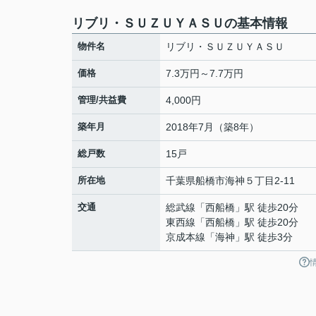
リブリ・ＳＵＺＵＹＡＳＵの基本情報
物件名
リブリ・ＳＵＺＵＹＡＳＵ
価格
7.3万円～7.7万円
管理/共益費
4,000円
築年月
2018年7月（築8年）
総戸数
15戸
所在地
千葉県
船橋市
海神
５丁目2-11
交通
総武線
「
西船橋
」駅 徒歩20分
東西線
「
西船橋
」駅 徒歩20分
京成本線
「
海神
」駅 徒歩3分