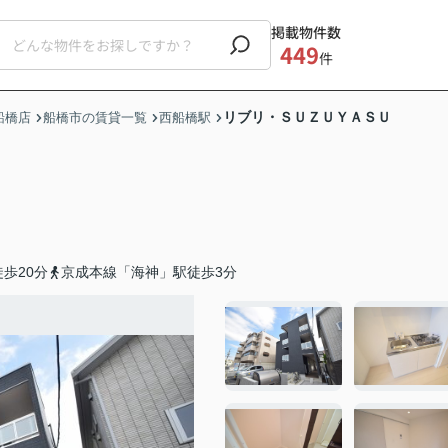
掲載物件数
449
件
リブリ・ＳＵＺＵＹＡＳＵ
船橋店
船橋市の賃貸一覧
西船橋駅
歩20分
京成本線「海神」駅徒歩3分