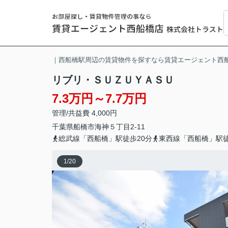
｜西船橋駅周辺の賃貸物件を探すなら賃貸エージェント西
リブリ・ＳＵＺＵＹＡＳＵ
7.3万円～7.7万円
管理/共益費 4,000円
千葉県
船橋市
海神
５丁目2-11
総武線「西船橋」駅徒歩20分
東西線「西船橋」駅徒
1
/
20