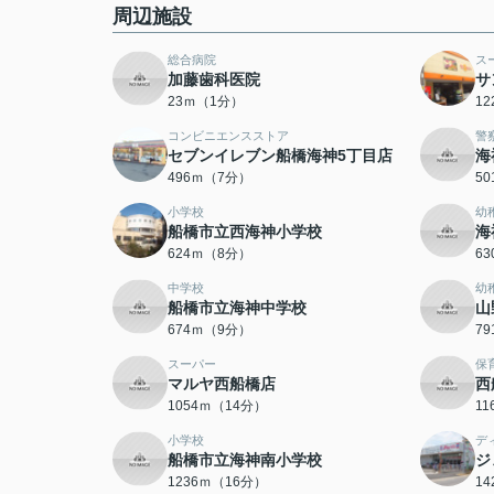
周辺施設
総合病院
ス
加藤歯科医院
サ
23ｍ（1分）
1
コンビニエンスストア
警
セブンイレブン船橋海神5丁目店
海
496ｍ（7分）
5
小学校
幼
船橋市立西海神小学校
海
624ｍ（8分）
6
中学校
幼
船橋市立海神中学校
山
674ｍ（9分）
7
スーパー
保
マルヤ西船橋店
西
1054ｍ（14分）
1
小学校
デ
船橋市立海神南小学校
ジ
1236ｍ（16分）
1