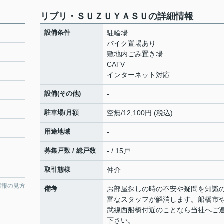
リブリ・ＳＵＺＵＹＡＳＵの詳細情報
設備条件
駐輪場
バイク置場あり
敷地内ごみ置き場
CATV
インターネット対応
設備(その他)
-
駐車場/月額
空無/12,100円 (税込)
用途地域
-
募集戸数 / 総戸数
- / 15戸
取引態様
仲介
情報の見方
備考
お部屋探しの時の不安や疑問を知識
富なスタッフが解消します。船橋市
武線西船橋付近のことなら当社へご
下さい。