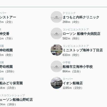
ーパー
クリニック
ンストアー
まつもと内科クリニック
22ｍ（2分）
269ｍ（4分）
察
コンビニエンスストア
神交番
ローソン 船橋中央病院店
01ｍ（7分）
582ｍ（8分）
稚園
コンビニエンスストア
神幼稚園
ミニストップ海神３丁目店
30ｍ（8分）
633ｍ（8分）
稚園
小学校
野幼稚園
船橋市立海神小学校
91ｍ（10分）
864ｍ（11分）
育園
スーパー
船みどり保育園
イオン船橋店
164ｍ（15分）
1195ｍ（15分）
ィスカウントショップ
ェーソン船橋山野町店
424ｍ（18分）