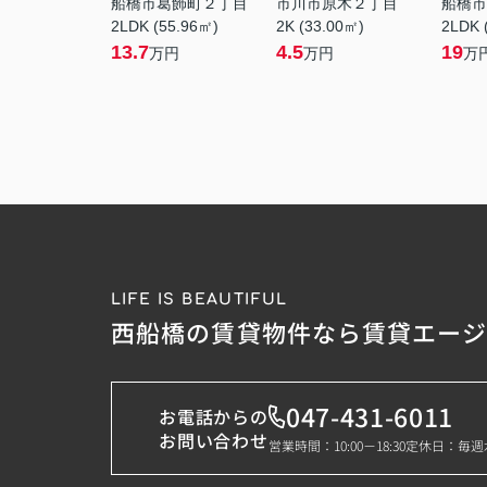
船橋市葛飾町２丁目
市川市原木２丁目
船橋市
2LDK (55.96㎡)
2K (33.00㎡)
2LDK 
13.7
4.5
19
万円
万円
万
LIFE IS BEAUTIFUL
西船橋の賃貸物件なら賃貸エー
047-431-6011
お電話からの
お問い合わせ
営業時間：10:00－18:30
定休日：毎週