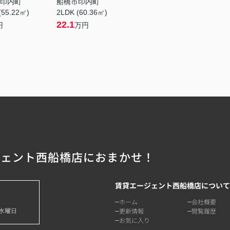
印内町
船橋市印内町
(55.22㎡)
2LDK (60.36㎡)
22.1
円
万円
ジェント西船橋店におまかせ！
賃貸エージェント西船橋店について
ホーム
会社概要
水曜日
更新情報
閲覧履歴
お気に入り