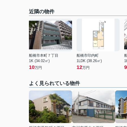
近隣の物件
船橋市本町７丁目
船橋市印内町
1K (34.02㎡)
1LDK (38.26㎡)
1
10
12
9
万円
万円
よく見られている物件