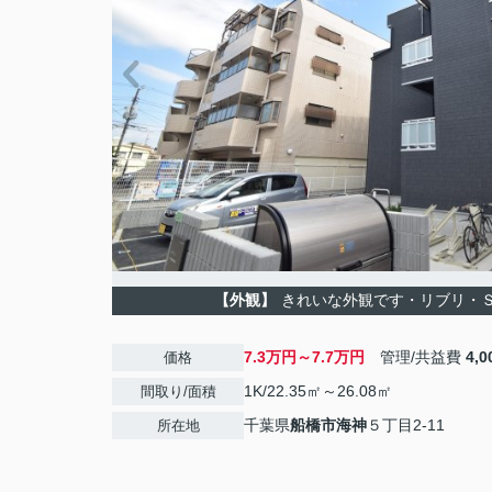
【外観】
きれいな外観です・リブリ・
7.3万円～7.7万円
管理/共益費
4,
価格
1K/22.35㎡～26.08㎡
間取り/面積
千葉県
船橋市
海神
５丁目2-11
所在地