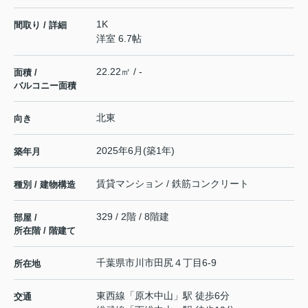
1K
間取り / 詳細
洋室 6.7帖
22.22㎡ / -
面積 /
バルコニー面積
北東
向き
2025年6月(築1年)
築年月
賃貸マンション / 鉄筋コンクリート
種別 / 建物構造
329 / 2階 / 8階建
部屋 /
所在階 / 階建て
千葉県
市川市
田尻
４丁目6-9
所在地
東西線
「
原木中山
」駅 徒歩6分
交通