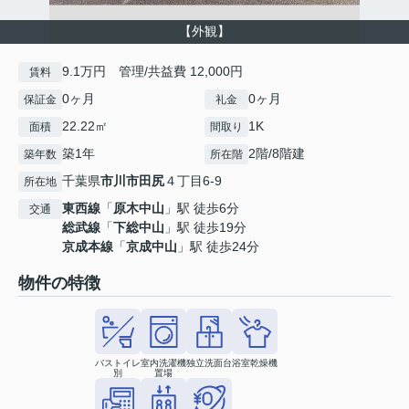
【外観】
9.1万円 管理/共益費 12,000円
賃料
0ヶ月
0ヶ月
保証金
礼金
22.22㎡
1K
面積
間取り
築1年
2階/8階建
築年数
所在階
千葉県
市川市
田尻
４丁目6-9
所在地
東西線
「
原木中山
」駅 徒歩6分
交通
総武線
「
下総中山
」駅 徒歩19分
京成本線
「
京成中山
」駅 徒歩24分
物件の特徴
バストイレ
室内洗濯機
独立洗面台
浴室乾燥機
別
置場