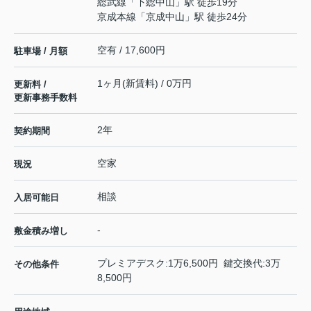
総武線
「
下総中山
」駅 徒歩19分
京成本線
「
京成中山
」駅 徒歩24分
空有 / 17,600円
駐車場 / 月額
1ヶ月(新賃料) / 0万円
更新料 /
更新事務手数料
2年
契約期間
空家
現況
相談
入居可能日
-
敷金積み増し
プレミアデスク:1万6,500円 鍵交換代:3万
その他条件
8,500円
-