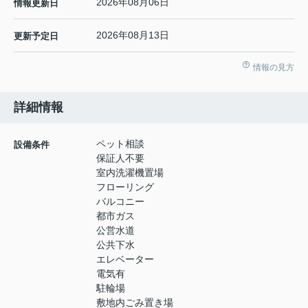
2026年08月06日
情報更新日
2026年08月13日
更新予定日
情報の見方
詳細情報
ペット相談
設備条件
保証人不要
室内洗濯機置場
フローリング
バルコニー
都市ガス
公営水道
公共下水
エレベーター
電気有
駐輪場
敷地内ごみ置き場