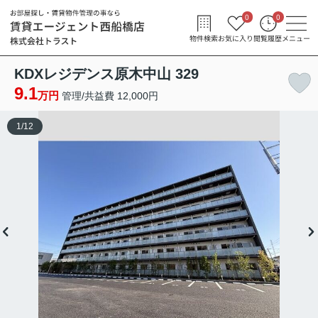
0
0
物件検索
お気に入り
閲覧履歴
メニュー
KDXレジデンス原木中山 329
9.1
万円
管理/共益費 12,000円
1
/
12