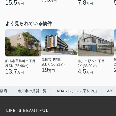
万円
15.5
7.8
万円
万円
よく見られている物件
船橋市印内町
船橋市葛飾町２丁目
市川市原木２丁目
2LDK (55.22㎡)
2
2LDK (55.96㎡)
2K (33.00㎡)
19
13.7
4.5
万円
万円
万円
橋店
市川市の賃貸一覧
KDXレジデンス原木中山
329
LIFE IS BEAUTIFUL