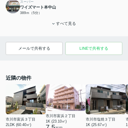
スーパー
ワイズマート本中山
389ｍ（5分）
すべて見る
メールで共有する
LINEで共有する
近隣の物件
市川市富浜２丁目
市川市富浜３丁目
市川市塩焼３丁目
1K (23.10㎡)
2LDK (60.40㎡)
1K (25.67㎡)
1
7.5