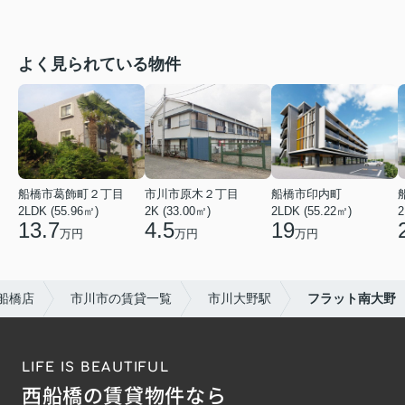
よく見られている物件
船橋市葛飾町２丁目
市川市原木２丁目
船橋市印内町
2LDK (55.96㎡)
2K (33.00㎡)
2LDK (55.22㎡)
2
13.7
4.5
19
万円
万円
万円
船橋店
市川市の賃貸一覧
市川大野駅
フラット南大野
LIFE IS BEAUTIFUL
西船橋の賃貸物件なら