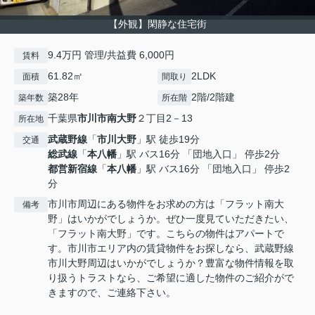
【外観】閑静な住宅街
9.4万円 管理/共益費 6,000円
賃料
61.82㎡
2LDK
面積
間取り
築28年
2階/2階建
築年数
所在階
千葉県
市川市
南大野
２丁目2－13
所在地
武蔵野線
「
市川大野
」駅 徒歩19分
交通
総武線
「
本八幡
」駅 バス16分 「団地入口」 停歩2分
都営新宿線
「
本八幡
」駅 バス16分 「団地入口」 停歩2
分
市川市周辺にある物件をお求めの方は「フラット南大
備考
野」はいかがでしょうか。ぜひ一度見ていただきたい、
「フラット南大野」です。こちらの物件はアパートで
す。市川市エリア内の賃貸物件をお探しなら、武蔵野線
市川大野周辺はいかがでしょうか？豊富な物件情報を取
り扱うトラストなら、ご希望に適した物件のご紹介がで
きますので、ご連絡下さい。