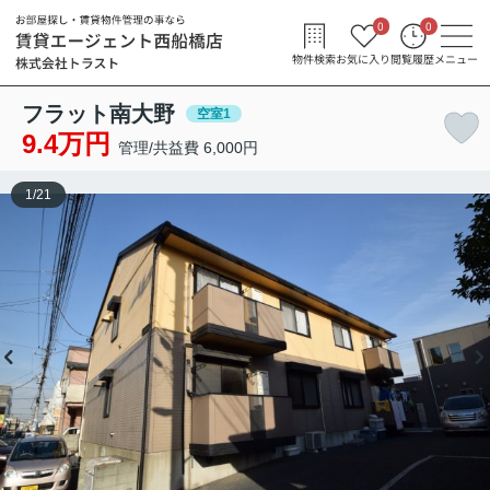
0
0
物件検索
お気に入り
閲覧履歴
メニュー
フラット南大野
空室1
9.4万円
管理/共益費 6,000円
1
/
21