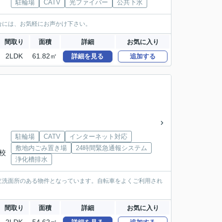
駐輪場
CATV
光ファイバー
公共下水
合には、お気軽にお声かけ下さい。
間取り
面積
詳細
お気に入り
2LDK
61.82㎡
詳細を見る
追加する
駐輪場
CATV
インターネット対応
敷地内ごみ置き場
24時間緊急通報システム
高校
浄化槽排水
立洗面所のある物件となっています。自転車をよくご利用され
間取り
面積
詳細
お気に入り