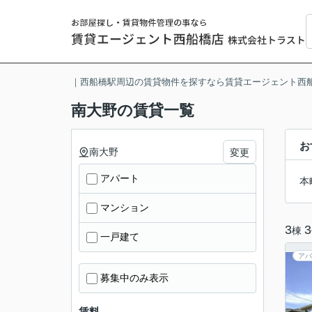
｜西船橋駅周辺の賃貸物件を探すなら賃貸エージェント西
南大野の賃貸一覧
お
南大野
変更
アパート
本
マンション
3
3
棟
一戸建て
アパ
募集中のみ表示
賃料