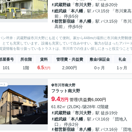
武蔵野線
「
市川大野
」駅 徒歩20分
総武線
「
本八幡
」駅 バス15分 「市川東高
前」 停歩5分
都営新宿線
「
本八幡
」駅 バス15分 「市
高前」 停歩5分
バン坪井：武蔵野線市川大野にも近くて便利。家から448mの場所に市川南大野郵
、とても充実しています。設備も充実していて住みやすい、魅力が詰まったアパー
賃貸情報を取り扱っているトラストは、市川市での住まい探しにきっと役立つこと
部屋番号
所在階
賃料
管理費・共益費
敷金/保証金
礼金
6.5
101
1階
2,000円
0ヶ月
1ヶ月
万円
ート
市川市
南大野
フラット南大野
9.4
万円
管理/共益費6,000円
61.82㎡ (2LDK) /築28年 /2階建
武蔵野線
「
市川大野
」駅 徒歩19分
総武線
「
本八幡
」駅 バス16分 「団地入
口」 停歩2分
都営新宿線
「
本八幡
」駅 バス16分 「団