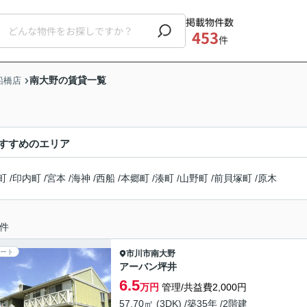
掲載物件数
453
件
南大野の賃貸一覧
船橋店
すすめのエリア
町
/
印内町
/
宮本
/
海神
/
西船
/
本郷町
/
湊町
/
山野町
/
前貝塚町
/
原木
件
ート
市川市
南大野
アーバン坪井
6.5
万円
管理/共益費2,000円
57.70㎡ (3DK) /築35年 /2階建