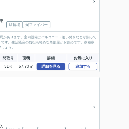
川東
駐輪場
光ファイバー
便局があります。室内設備はバルコニー・追い焚きなどが揃って
トです。生活騒音の負担も軽めな角部屋がお薦めです。多種多
でしょう。
間取り
面積
詳細
お気に入り
3DK
57.70㎡
詳細を見る
追加する
地入