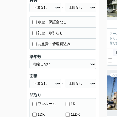
～
敷金・保証金なし
礼金・敷引なし
アー
おり
様な
共益費・管理費込み
築年数
アパ
面積
～
間取り
ワンルーム
1K
1DK
1LDK