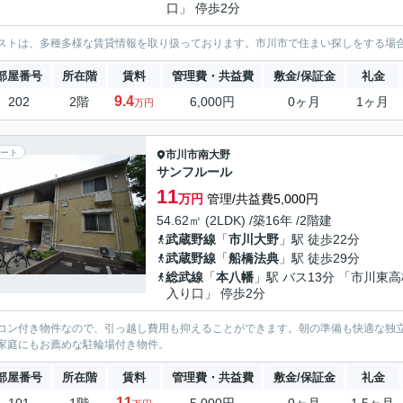
口」 停歩2分
ストは、多種多様な賃貸情報を取り扱っております。市川市で住まい探しをする場
部屋番号
所在階
賃料
管理費・共益費
敷金/保証金
礼金
9.4
202
2階
6,000円
0ヶ月
1ヶ月
万円
ート
市川市
南大野
サンフルール
11
万円
管理/共益費5,000円
54.62㎡ (2LDK) /築16年 /2階建
武蔵野線
「
市川大野
」駅 徒歩22分
武蔵野線
「
船橋法典
」駅 徒歩29分
総武線
「
本八幡
」駅 バス13分 「市川東
入り口」 停歩2分
コン付き物件なので、引っ越し費用も抑えることができます。朝の準備も快適な独
家庭にもお薦めな駐輪場付き物件。
部屋番号
所在階
賃料
管理費・共益費
敷金/保証金
礼金
11