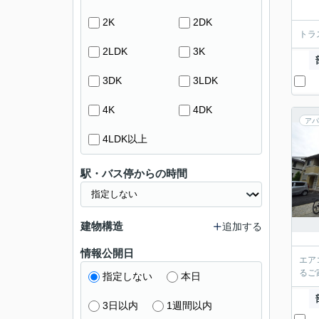
2K
2DK
トラ
2LDK
3K
3DK
3LDK
4K
4DK
アパ
4LDK以上
駅・バス停からの時間
建物構造
追加する
情報公開日
エア
るご
指定しない
本日
3日以内
1週間以内