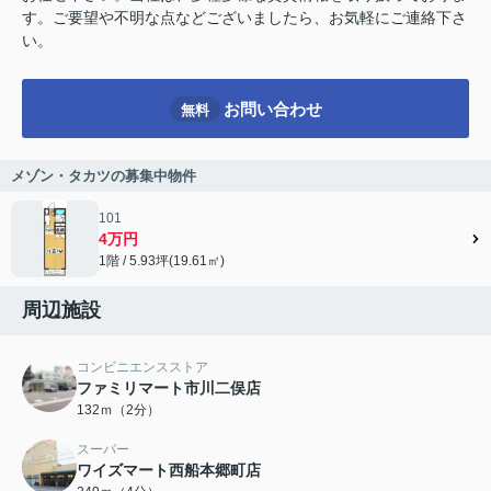
す。ご要望や不明な点などございましたら、お気軽にご連絡下さ
い。
お問い合わせ
無料
メゾン・タカツの募集中物件
101
4万円
1階 / 5.93坪(19.61㎡)
周辺施設
コンビニエンスストア
ファミリマート市川二俣店
132ｍ（2分）
スーパー
ワイズマート西船本郷町店