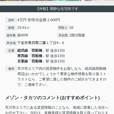
【外観】閑静な住宅街です
4万円 管理/共益費 2,000円
賃料
19.61㎡
1K
面積
間取り
築40年
1階/2階建
築年数
所在階
千葉県
市川市
二俣
１丁目9－6
所在地
総武線
「
西船橋
」駅 徒歩13分
交通
東西線
「
西船橋
」駅 徒歩13分
京葉線
「
西船橋
」駅 徒歩13分
市川市エリア内の賃貸物件をお探しなら、総武線西船橋
備考
周辺はいかがでしょうか？豊富な物件情報を取り扱うト
ラストなら、ご希望に適した物件のご紹介ができますの
で、ご連絡下さい。
メゾン・タカツのコメント(おすすめポイント)
市川市エリアにある賃貸情報のことなら、地域に密着した当社へ
お任せ下さい。当社は、多種多様な賃貸情報を取り扱っておりま