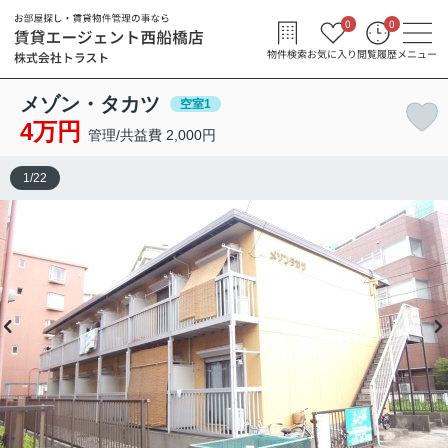
0
0
物件検索
お気に入り
閲覧履歴
メニュー
メゾン・タカツ
空室1
4万円
管理/共益費 2,000円
1
/
22