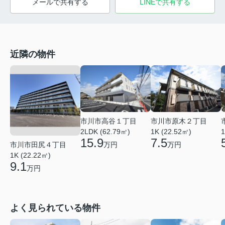
メールで共有する
LINEで共有する
近隣の物件
市川市高谷１丁目
市川市原木２丁目
2LDK (62.79㎡)
1K (22.52㎡)
1
15.9
7.5
市川市田尻４丁目
万円
万円
1K (22.22㎡)
9.1
万円
よく見られている物件