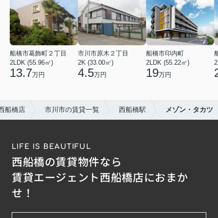
船橋市葛飾町２丁目
市川市原木２丁目
船橋市印内町
2LDK (55.96㎡)
2K (33.00㎡)
2LDK (55.22㎡)
2
13.7
4.5
19
万円
万円
万円
西船橋店
市川市の賃貸一覧
西船橋駅
メゾン・タカツ
LIFE IS BEAUTIFUL
西船橋の賃貸物件なら
賃貸エージェント西船橋店におまか
せ！