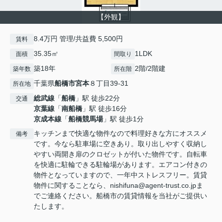
【外観】
8.4万円 管理/共益費 5,500円
賃料
35.35㎡
1LDK
面積
間取り
築18年
2階/2階建
築年数
所在階
千葉県
船橋市
宮本
８丁目39-31
所在地
総武線
「
船橋
」駅 徒歩22分
交通
京葉線
「
南船橋
」駅 徒歩16分
京成本線
「
船橋競馬場
」駅 徒歩1分
キッチンまで快適な物件なので料理好きな方にオススメ
備考
です。今なら駐車場に空きあり。取り出しやすく収納し
やすい両開き扉のクロゼットが付いた物件です。自転車
を快適に駐輪できる駐輪場があります。エアコン付きの
物件となっていますので、一年中ストレスフリー。賃貸
物件に関することなら、nishifuna@agent-trust.co.jpま
でご連絡ください。船橋市の賃貸情報を当社がご提供い
たします。