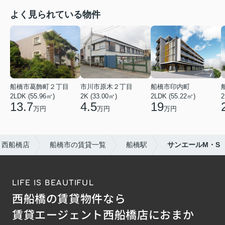
よく見られている物件
船橋市葛飾町２丁目
市川市原木２丁目
船橋市印内町
2LDK (55.96㎡)
2K (33.00㎡)
2LDK (55.22㎡)
2
13.7
4.5
19
万円
万円
万円
ト西船橋店
船橋市の賃貸一覧
船橋駅
サンエールM・S
LIFE IS BEAUTIFUL
西船橋の賃貸物件なら
賃貸エージェント西船橋店におまか