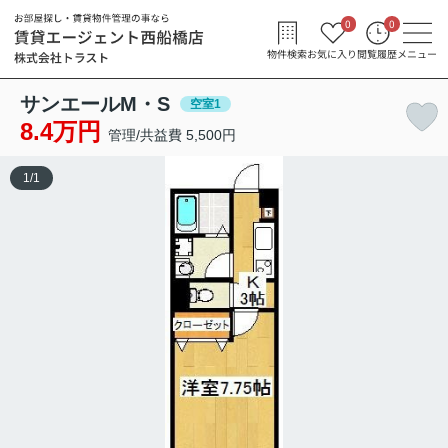
0
0
物件検索
お気に入り
閲覧履歴
メニュー
サンエールM・S
空室1
8.4万円
管理/共益費 5,500円
1
/
1