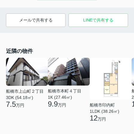
メールで共有する
LINEで共有する
近隣の物件
船橋市本町４丁目
船橋市上山町２丁目
1K (27.46㎡)
2
3DK (54.18㎡)
9.9
7.5
船橋市印内町
万円
万円
1LDK (38.26㎡)
12
万円