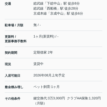
総武線
「
下総中山
」駅 徒歩8分
交通
総武線
「
西船橋
」駅 徒歩28分
京成本線
「
京成中山
」駅 徒歩6分
無 / -
駐車場 / 月額
1ヶ月(新賃料) / -
更新料 /
更新事務手数料
定期借家 2年
契約期間
賃貸中
現況
2026年08月上旬予定
入居可能日
ペット飼育:1ヶ月
敷金積み増し
鍵交換代:3万3,000円 クラブAA保険:1,320円
その他条件
（月額）