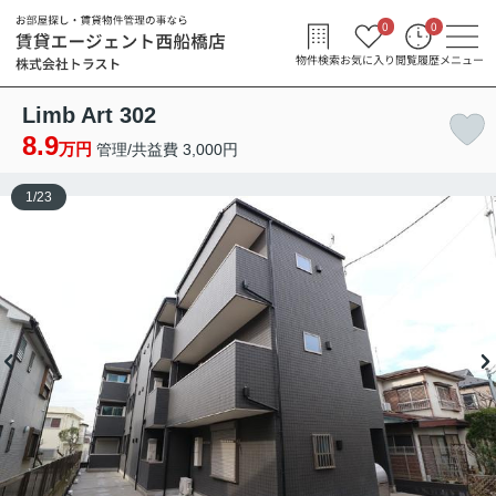
0
0
物件検索
お気に入り
閲覧履歴
メニュー
Limb Art 302
8.9
万円
管理/共益費 3,000円
1
/
23