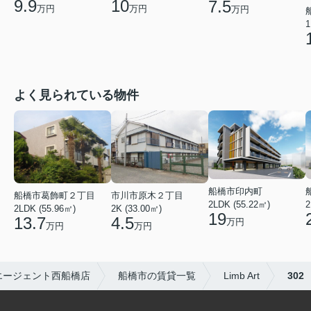
9.9
10
7.5
万円
万円
万円
1
よく見られている物件
船橋市印内町
船橋市葛飾町２丁目
市川市原木２丁目
2LDK (55.22㎡)
2
2LDK (55.96㎡)
2K (33.00㎡)
19
13.7
4.5
万円
万円
万円
エージェント西船橋店
船橋市の賃貸一覧
Limb Art
302