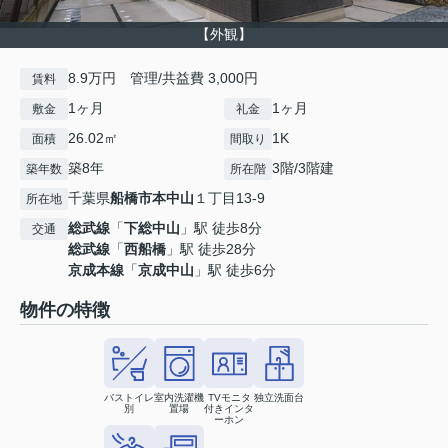
【外観】
8.9万円 管理/共益費 3,000円
賃料
1ヶ月
1ヶ月
敷金
礼金
26.02㎡
1K
面積
間取り
築8年
3階/3階建
築年数
所在階
千葉県
船橋市
本中山
１丁目13-9
所在地
総武線
「
下総中山
」駅 徒歩8分
交通
総武線
「
西船橋
」駅 徒歩28分
京成本線
「
京成中山
」駅 徒歩6分
物件の特徴
バストイレ
室内洗濯機
TVモニタ
独立洗面台
別
置場
付きインタ
ーホン