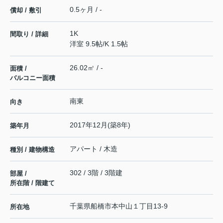
0.5ヶ月 / -
償却 / 敷引
1K
間取り / 詳細
洋室 9.5帖
/
K 1.5帖
26.02㎡ / -
面積 /
バルコニー面積
南東
向き
2017年12月(築8年)
築年月
アパート / 木造
種別 / 建物構造
302 / 3階 / 3階建
部屋 /
所在階 / 階建て
千葉県
船橋市
本中山
１丁目13-9
所在地