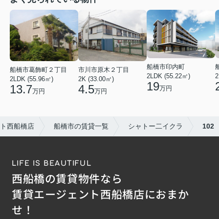
船橋市印内町
船橋市葛飾町２丁目
市川市原木２丁目
2LDK (55.22㎡)
2
2LDK (55.96㎡)
2K (33.00㎡)
19
13.7
4.5
万円
万円
万円
ト西船橋店
船橋市の賃貸一覧
シャトー二イクラ
102
LIFE IS BEAUTIFUL
西船橋の賃貸物件なら
賃貸エージェント西船橋店におまか
せ！