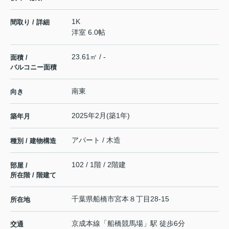
1K
間取り / 詳細
洋室 6.0帖
23.61㎡ / -
面積 /
バルコニー面積
南東
向き
2025年2月(築1年)
築年月
アパート / 木造
種別 / 建物構造
102 / 1階 / 2階建
部屋 /
所在階 / 階建て
千葉県
船橋市
宮本
８丁目28-15
所在地
京成本線
「
船橋競馬場
」駅 徒歩6分
交通