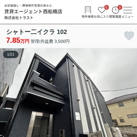
0
0
物件検索
お気に入り
閲覧履歴
メニュー
シャトー二イクラ 102
7.85
万円
管理/共益費 3,500円
1
/
21