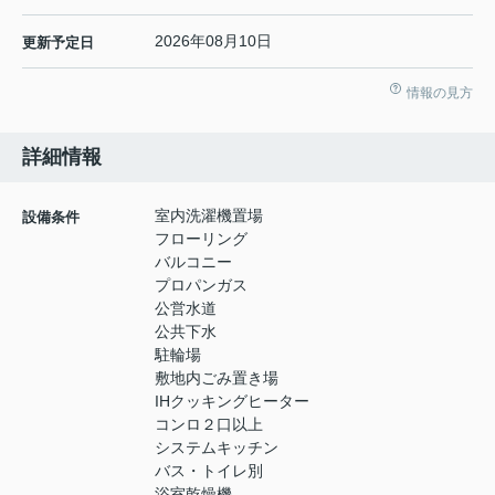
2026年08月10日
更新予定日
情報の見方
詳細情報
室内洗濯機置場
設備条件
フローリング
バルコニー
プロパンガス
公営水道
公共下水
駐輪場
敷地内ごみ置き場
IHクッキングヒーター
コンロ２口以上
システムキッチン
バス・トイレ別
浴室乾燥機