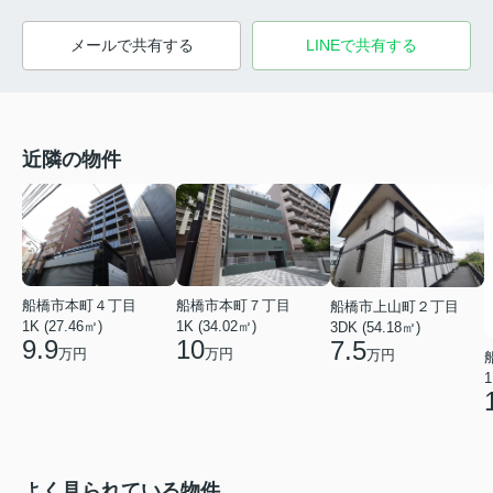
メールで共有する
LINEで共有する
近隣の物件
船橋市本町４丁目
船橋市本町７丁目
船橋市上山町２丁目
1K (27.46㎡)
1K (34.02㎡)
3DK (54.18㎡)
9.9
10
7.5
万円
万円
万円
1
よく見られている物件