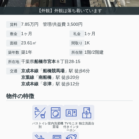
【外観】外観は落ち着いています
7.85万円 管理/共益費 3,500円
賃料
1ヶ月
1ヶ月
敷金
礼金
23.61㎡
1K
面積
間取り
築1年
1階/2階建
築年数
所在階
千葉県
船橋市
宮本
８丁目28-15
所在地
京成本線
「
船橋競馬場
」駅 徒歩6分
交通
京葉線
「
南船橋
」駅 徒歩20分
京成本線
「
谷津
」駅 徒歩12分
物件の特徴
バストイレ
室内洗濯機
TVモニタ
独立洗面台
別
置場
付きインタ
ーホン