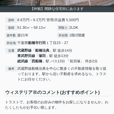
【外観】閑静な住宅街にあります
8.8万円～9.2万円 管理/共益費 5,500円
賃料
51.30㎡～58.13㎡
2LDK
面積
間取り
築21年
1階/2階建
築年数
所在階
千葉県
船橋市
行田
１丁目23－27
所在地
武蔵野線
「
船橋法典
」駅 徒歩14分
交通
東武野田線
「
塚田
」駅 徒歩13分
総武線
「
西船橋
」駅 バス13分 「前貝塚」 停歩2分
武蔵野線船橋法典を中心に数多くの不動産情報を取り扱
備考
っております。駅から近い不動産を求めるなら、トラス
トにお任せください。
ウィステリアⅢのコメント(おすすめポイント)
トラストで、お客様のお好みの物件をお探しになりませんか。わ
たくしたちがお手伝い致します。