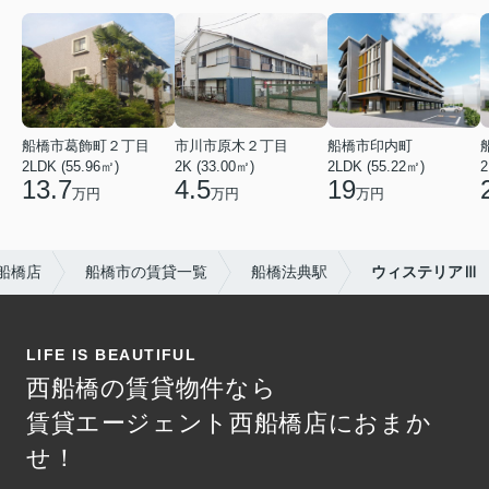
船橋市葛飾町２丁目
市川市原木２丁目
船橋市印内町
2LDK (55.96㎡)
2K (33.00㎡)
2LDK (55.22㎡)
2
13.7
4.5
19
万円
万円
万円
船橋店
船橋市の賃貸一覧
船橋法典駅
ウィステリアⅢ
LIFE IS BEAUTIFUL
西船橋の賃貸物件なら
賃貸エージェント西船橋店におまか
せ！