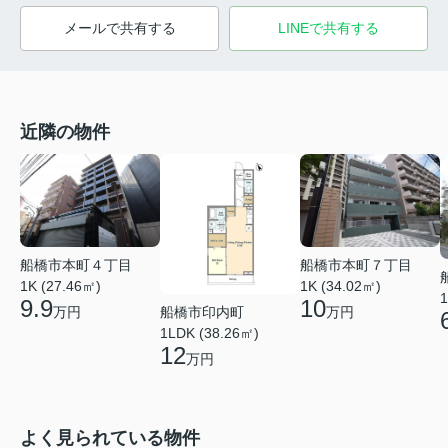
メールで共有する
LINEで共有する
近隣の物件
船橋市本町４丁目
船橋市本町７丁目
1K (27.46㎡)
1K (34.02㎡)
1
9.9
10
船橋市印内町
万円
万円
1LDK (38.26㎡)
12
万円
よく見られている物件