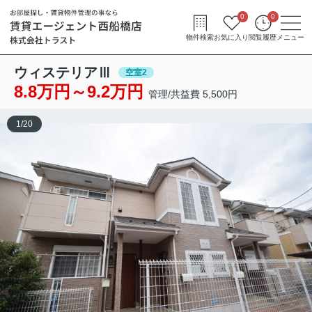
0
0
物件検索
お気に入り
閲覧履歴
メニュー
ウィステリアⅢ
空室2
8.8万円～9.2万円
管理/共益費 5,500円
1
/
20