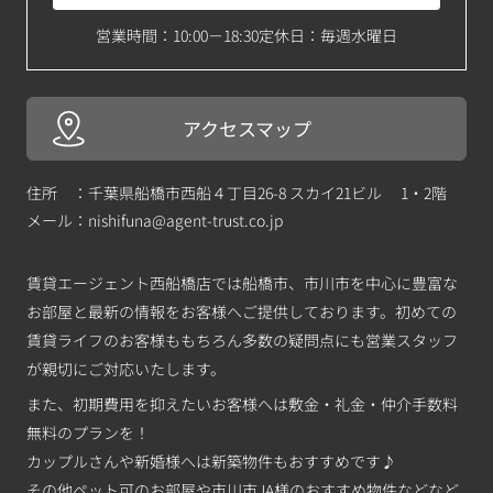
営業時間：10:00－18:30
定休日：毎週水曜日
アクセスマップ
住所 ：千葉県船橋市西船４丁目26-8 スカイ21ビル 1・2階
メール：
nishifuna@agent-trust.co.jp
賃貸エージェント西船橋店では船橋市、市川市を中心に豊富な
お部屋と最新の情報をお客様へご提供しております。初めての
賃貸ライフのお客様ももちろん多数の疑問点にも営業スタッフ
が親切にご対応いたします。
また、初期費用を抑えたいお客様へは敷金・礼金・仲介手数料
無料のプランを！
カップルさんや新婚様へは新築物件もおすすめです♪
その他ペット可のお部屋や市川市JA様のおすすめ物件などなど