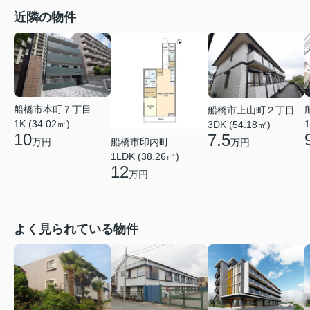
近隣の物件
船橋市本町７丁目
船橋市上山町２丁目
1
1K (34.02㎡)
3DK (54.18㎡)
10
7.5
船橋市印内町
万円
万円
1LDK (38.26㎡)
12
万円
よく見られている物件