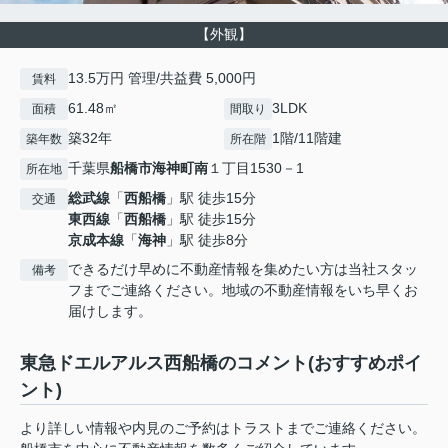
【外観】
13.5万円 管理/共益費 5,000円
賃料
61.48㎡
3LDK
面積
間取り
築32年
1階/11階建
築年数
所在階
千葉県
船橋市
海神町南
１丁目1530－1
所在地
総武線
「
西船橋
」駅 徒歩15分
交通
東西線
「
西船橋
」駅 徒歩15分
京成本線
「
海神
」駅 徒歩8分
できるだけ早めに不動産情報を集めたい方は当社スタッ
備考
フまでご連絡ください。地域の不動産情報をいち早くお
届けします。
東急ドエルアルス西船橋のコメント(おすすめポイ
ント)
より詳しい情報や内見のご予約はトラストまでご連絡ください。