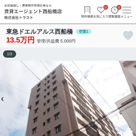
0
0
物件検索
お気に入り
閲覧履歴
メニュー
東急ドエルアルス西船橋
空室1
13.5万円
管理/共益費 5,000円
1
/
3