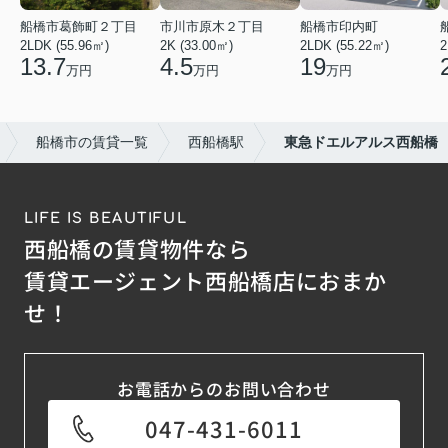
船橋市葛飾町２丁目
市川市原木２丁目
船橋市印内町
2LDK (55.96㎡)
2K (33.00㎡)
2LDK (55.22㎡)
2
13.7
4.5
19
万円
万円
万円
船橋市の賃貸一覧
西船橋駅
東急ドエルアルス西船橋
LIFE IS BEAUTIFUL
西船橋の賃貸物件なら
賃貸エージェント西船橋店におまか
せ！
お電話からのお問い合わせ
047-431-6011