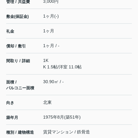
3,000円
管理 / 共益費
1ヶ月(-)
敷金(保証金)
1ヶ月
礼金
1ヶ月 / -
償却 / 敷引
1K
間取り / 詳細
K 1.5帖
/
洋室 11.0帖
30.90㎡ / -
面積 /
バルコニー面積
北東
向き
1975年8月(築51年)
築年月
賃貸マンション / 鉄骨造
種別 / 建物構造