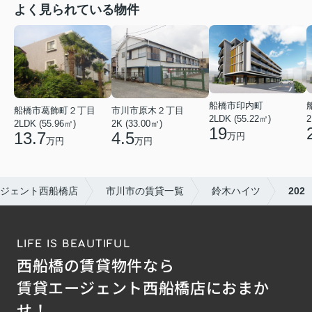
よく見られている物件
船橋市印内町
船橋市葛飾町２丁目
市川市原木２丁目
2LDK (55.22㎡)
2
2LDK (55.96㎡)
2K (33.00㎡)
19
13.7
4.5
万円
万円
万円
ジェント西船橋店
市川市の賃貸一覧
鈴木ハイツ
202
LIFE IS BEAUTIFUL
西船橋の賃貸物件なら
賃貸エージェント西船橋店におまか
せ！