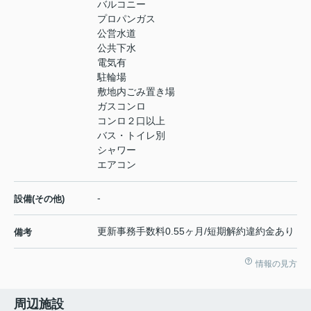
バルコニー
プロパンガス
公営水道
公共下水
電気有
駐輪場
敷地内ごみ置き場
ガスコンロ
コンロ２口以上
バス・トイレ別
シャワー
エアコン
-
設備(その他)
更新事務手数料0.55ヶ月/短期解約違約金あり
備考
情報の見方
周辺施設