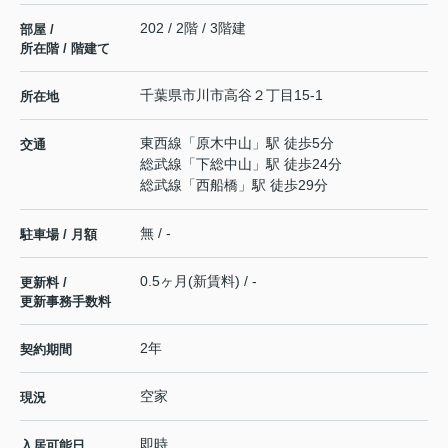
202 / 2階 / 3階建
部屋 /
所在階 / 階建て
千葉県
市川市
高谷
２丁目15-1
所在地
東西線
「
原木中山
」駅 徒歩5分
交通
総武線
「
下総中山
」駅 徒歩24分
総武線
「
西船橋
」駅 徒歩29分
無 / -
駐車場 / 月額
0.5ヶ月(新賃料) / -
更新料 /
更新事務手数料
2年
契約期間
空家
現況
即時
入居可能日