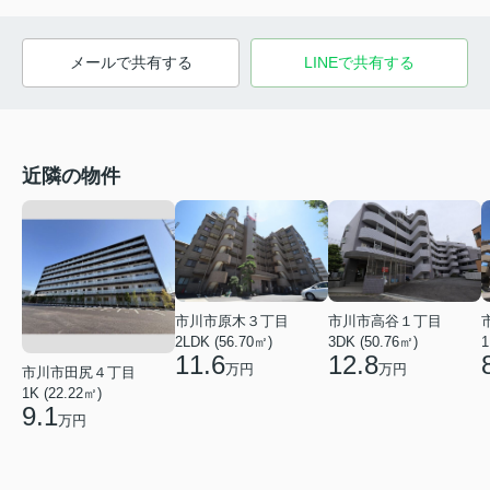
メールで共有する
LINEで共有する
近隣の物件
市川市高谷１丁目
市川市原木３丁目
3DK (50.76㎡)
1
2LDK (56.70㎡)
12.8
11.6
万円
万円
市川市田尻４丁目
1K (22.22㎡)
9.1
万円