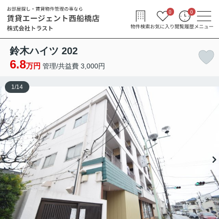
0
0
物件検索
お気に入り
閲覧履歴
メニュー
鈴木ハイツ 202
6.8
万円
管理/共益費 3,000円
1
/
14