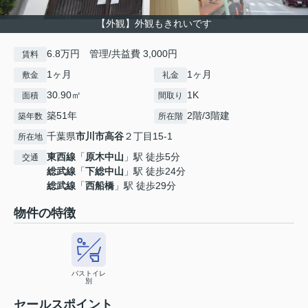
【外観】外観もきれいです
6.8万円 管理/共益費 3,000円
賃料
1ヶ月
1ヶ月
敷金
礼金
30.90㎡
1K
面積
間取り
築51年
2階/3階建
築年数
所在階
千葉県
市川市
高谷
２丁目15-1
所在地
東西線
「
原木中山
」駅 徒歩5分
交通
総武線
「
下総中山
」駅 徒歩24分
総武線
「
西船橋
」駅 徒歩29分
物件の特徴
バストイレ
別
セールスポイント