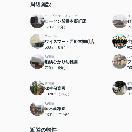
周辺施設
コンビニエンスストア
コ
ローソン船橋本郷町店
セ
178ｍ（3分）
1
スーパー
ス
ワイズマート西船本郷町店
生
568ｍ（8分）
6
幼稚園
ス
船橋ひかり幼稚園
フ
720ｍ（9分）
7
保育園
小
弥生保育園
船
1020ｍ（13分）
1
幼稚園
原木幼稚園
1301ｍ（17分）
近隣の物件