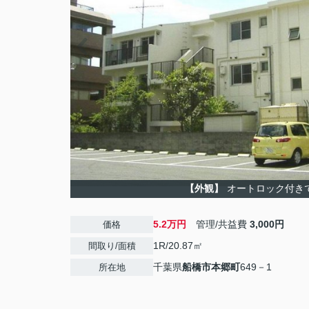
【外観】
オートロック付き
5.2万円
管理/共益費
3,000円
価格
1R/20.87㎡
間取り/面積
千葉県
船橋市
本郷町
649－1
所在地