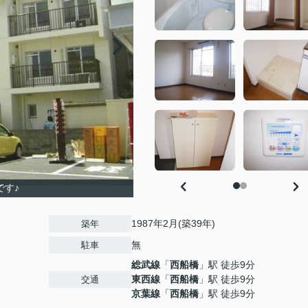
です♪
1987年2月(築39年)
築年
無
駐車
総武線
「
西船橋
」駅 徒歩9分
東西線
「
西船橋
」駅 徒歩9分
交通
京葉線
「
西船橋
」駅 徒歩9分