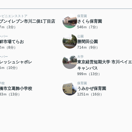
ンビニエンスストア
保育園
ブンイレブン市川二俣1丁目店
さくら保育園
97ｍ（3分）
546ｍ（7分）
ーパー
公園
鮮市場てらお
勝間田公園
02ｍ（8分）
714ｍ（9分）
ーパー
大学
レッシュシャポレ
東京経営短期大学 市川ベイ
65ｍ（10分）
キャンパス
999ｍ（13分）
学校
保育園
橋市立葛飾小学校
うみかぜ保育園
033ｍ（13分）
1251ｍ（16分）