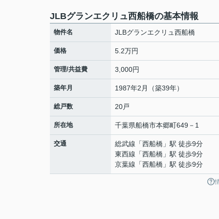
JLBグランエクリュ西船橋の基本情報
物件名
JLBグランエクリュ西船橋
価格
5.2万円
管理/共益費
3,000円
築年月
1987年2月（築39年）
総戸数
20戸
所在地
千葉県
船橋市
本郷町
649－1
交通
総武線
「
西船橋
」駅 徒歩9分
東西線
「
西船橋
」駅 徒歩9分
京葉線
「
西船橋
」駅 徒歩9分