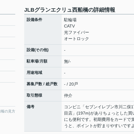
JLBグランエクリュ西船橋の詳細情報
設備条件
駐輪場
CATV
光ファイバー
オートロック
設備(その他)
-
駐車場/月額
無/-
用途地域
-
募集戸数 / 総戸数
- / 20戸
取引態様
仲介
備考
コンビニ「セブンイレブン市川二俣1
情報の見方
目店」(197m)がありちょっとした買
にも便利です。初期費用をカードで
うと、ポイントが貯まりやすいです