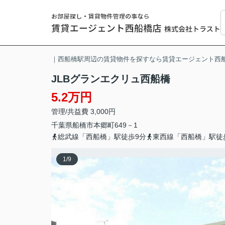
｜西船橋駅周辺の賃貸物件を探すなら賃貸エージェント西
JLBグランエクリュ西船橋
5.2万円
管理/共益費 3,000円
千葉県
船橋市
本郷町
649－1
総武線「西船橋」駅徒歩9分
東西線「西船橋」駅徒
1
/
9