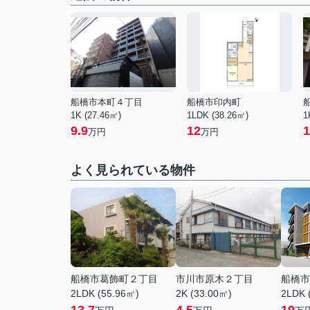
船橋市本町４丁目
船橋市印内町
1K (27.46㎡)
1LDK (38.26㎡)
1
9.9
12
1
万円
万円
よく見られている物件
船橋市葛飾町２丁目
市川市原木２丁目
船橋市
2LDK (55.96㎡)
2K (33.00㎡)
2LDK 