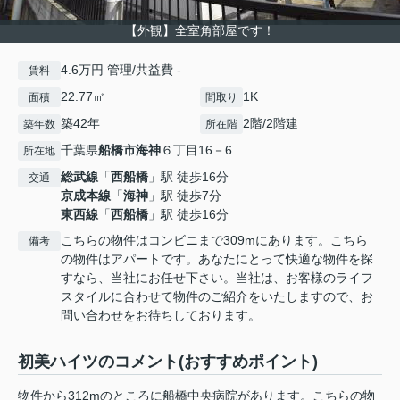
【外観】全室角部屋です！
4.6万円 管理/共益費 -
賃料
22.77㎡
1K
面積
間取り
築42年
2階/2階建
築年数
所在階
千葉県
船橋市
海神
６丁目16－6
所在地
総武線
「
西船橋
」駅 徒歩16分
交通
京成本線
「
海神
」駅 徒歩7分
東西線
「
西船橋
」駅 徒歩16分
こちらの物件はコンビニまで309mにあります。こちら
備考
の物件はアパートです。あなたにとって快適な物件を探
すなら、当社にお任せ下さい。当社は、お客様のライフ
スタイルに合わせて物件のご紹介をいたしますので、お
問い合わせをお待ちしております。
初美ハイツのコメント(おすすめポイント)
物件から312mのところに船橋中央病院があります。こちらの物