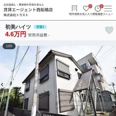
0
0
物件検索
お気に入り
閲覧履歴
メニュー
初美ハイツ
空室1
4.6万円
管理/共益費 -
1
/
20