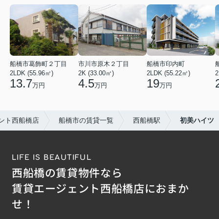
船橋市葛飾町２丁目
市川市原木２丁目
船橋市印内町
2LDK (55.96㎡)
2K (33.00㎡)
2LDK (55.22㎡)
2
13.7
4.5
19
万円
万円
万円
ント西船橋店
船橋市の賃貸一覧
西船橋駅
初美ハイツ
LIFE IS BEAUTIFUL
西船橋の賃貸物件なら
賃貸エージェント西船橋店におまか
せ！