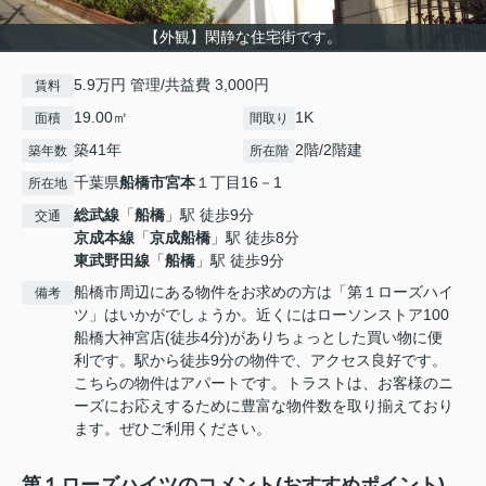
【外観】閑静な住宅街です。
5.9万円 管理/共益費 3,000円
賃料
19.00㎡
1K
面積
間取り
築41年
2階/2階建
築年数
所在階
千葉県
船橋市
宮本
１丁目16－1
所在地
総武線
「
船橋
」駅 徒歩9分
交通
京成本線
「
京成船橋
」駅 徒歩8分
東武野田線
「
船橋
」駅 徒歩9分
船橋市周辺にある物件をお求めの方は「第１ローズハイ
備考
ツ」はいかがでしょうか。近くにはローソンストア100
船橋大神宮店(徒歩4分)がありちょっとした買い物に便
利です。駅から徒歩9分の物件で、アクセス良好です。
こちらの物件はアパートです。トラストは、お客様のニ
ーズにお応えするために豊富な物件数を取り揃えており
ます。ぜひご利用ください。
第１ローズハイツのコメント(おすすめポイント)