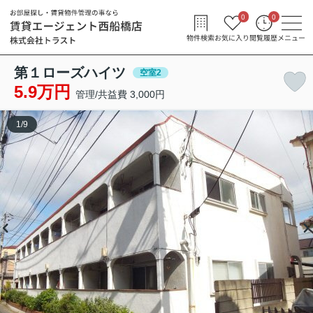
0
0
物件検索
お気に入り
閲覧履歴
メニュー
第１ローズハイツ
空室2
5.9万円
管理/共益費 3,000円
1
/
9