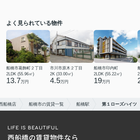
よく見られている物件
船橋市葛飾町２丁目
市川市原木２丁目
船橋市印内町
2LDK (55.96㎡)
2K (33.00㎡)
2LDK (55.22㎡)
2
13.7
4.5
19
万円
万円
万円
西船橋店
船橋市の賃貸一覧
船橋駅
第１ローズハイツ
LIFE IS BEAUTIFUL
西船橋の賃貸物件なら