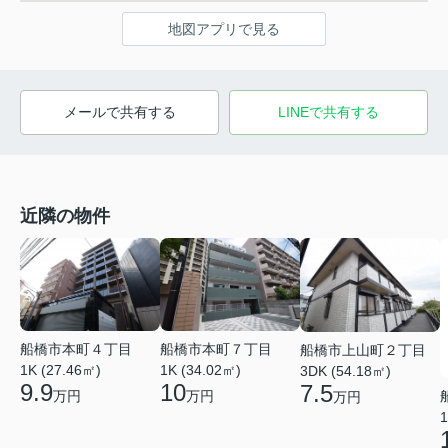
地図アプリで見る
メールで共有する
LINEで共有する
近隣の物件
船橋市本町４丁目
船橋市本町７丁目
船橋市上山町２丁目
1K (27.46㎡)
1K (34.02㎡)
3DK (54.18㎡)
9.9
10
7.5
万円
万円
万円
1