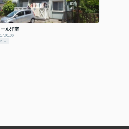
オール洋室
17.01.06
2Ｋ～