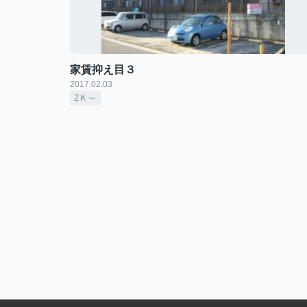
家賃抑え目３
2017.02.03
2Ｋ～