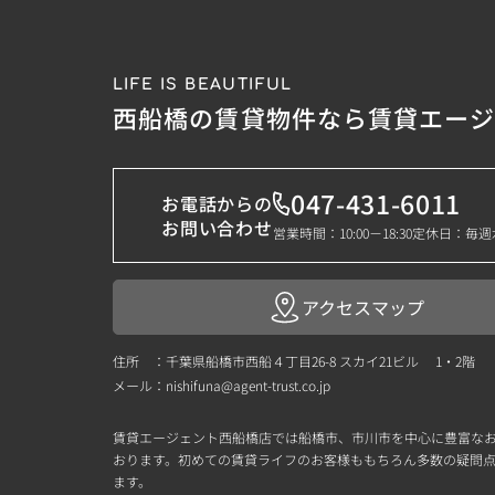
LIFE IS BEAUTIFUL
西船橋の賃貸物件なら賃貸エー
047-431-6011
お電話からの
お問い合わせ
営業時間：10:00－18:30
定休日：毎週
アクセスマップ
住所 ：千葉県船橋市西船４丁目26-8 スカイ21ビル 1・2階
メール：
nishifuna@agent-trust.co.jp
賃貸エージェント西船橋店では船橋市、市川市を中心に豊富な
おります。初めての賃貸ライフのお客様ももちろん多数の疑問
ます。