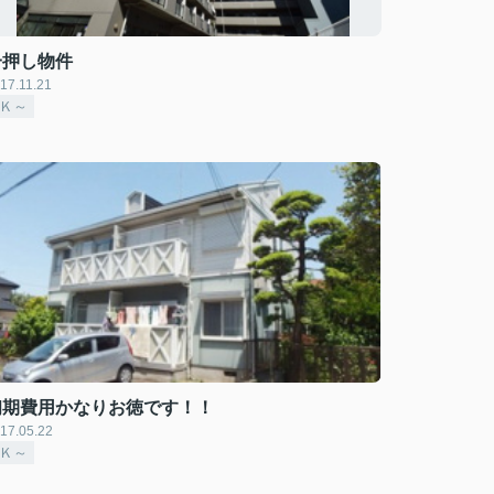
一押し物件
17.11.21
2Ｋ～
初期費用かなりお徳です！！
17.05.22
2Ｋ～