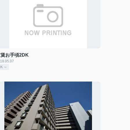
家賃お手頃2DK
18.05.07
2Ｋ～