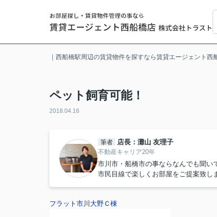
｜西船橋駅周辺の賃貸物件を探すなら賃貸エージェント西
ペット飼育可能！
2018.04.16
店長：灘山 友理子
筆者
不動産キャリア20年
市川市・船橋市の事ならなんでも聞い
市民目線で楽しくお部屋をご提案致し
フラット市川大野Ｃ棟