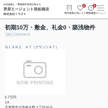
0
0
物件検索
お気に入り
閲覧履歴
メニュー
初期10万・敷金、礼金0・築浅物件
1Ｋ～
2018.06.25
ＧＬＡＮＺ ＡＴ（グランツＡＴ）
5.7万円
1Ｋ
千葉県市川市南大野３丁目20-9