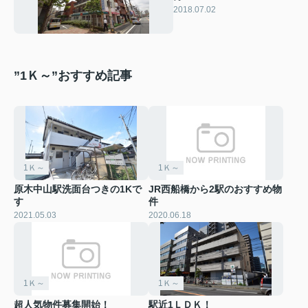
2018.07.02
”1Ｋ～”おすすめ記事
1Ｋ～
1Ｋ～
原木中山駅洗面台つきの1Kで
JR西船橋から2駅のおすすめ物
す
件
2021.05.03
2020.06.18
1Ｋ～
1Ｋ～
超人気物件募集開始！
駅近1ＬＤＫ！