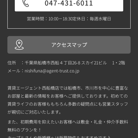
047-431-6011
営業時間：10:00－18:30
定休日：毎週水曜日
アクセスマップ
住所 ：千葉県船橋市西船４丁目26-8 スカイ21ビル 1・2階
メール：
nishifuna@agent-trust.co.jp
賃貸エージェント西船橋店では船橋市、市川市を中心に豊富な
お部屋と最新の情報をお客様へご提供しております。初めての
賃貸ライフのお客様ももちろん多数の疑問点にも営業スタッフ
が親切にご対応いたします。
また、初期費用を抑えたいお客様へは敷金・礼金・仲介手数料
無料のプランを！
カップルさんや新婚様へは新築物件もおすすめです♪