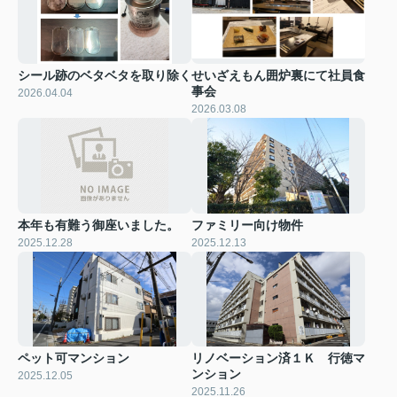
シール跡のベタベタを取り除く
せいざえもん囲炉裏にて社員食
事会
2026.04.04
2026.03.08
本年も有難う御座いました。
ファミリー向け物件
2025.12.28
2025.12.13
ペット可マンション
リノベーション済１Ｋ 行徳マ
ンション
2025.12.05
2025.11.26