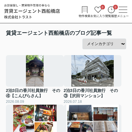
0
0
物件検索
お気に入り
閲覧履歴
メニュー
賃貸エージェント西船橋店のブログ記事一覧
2泊3日の香川社員旅行 その
2泊3日の香川社員旅行 その
④【こんぴらさん】
③【沢田マンション】
2026.08.09
2026.07.18