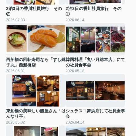
2泊3日の香川社員旅行 その
2泊3日の香川社員旅行 その
②
①
2026.07.03
2026.06.14
西船橋の回転寿司なら「すし銚
韓国料理「丸い月総本店」にて
子丸」西船橋店
の社員食事会
2026.06.01
2026.05.18
東船橋の美味しい鰻屋さん「は
シュラスコ舞浜店にて社員食事
んなり亭」
会
2026.05.02
2026.04.14