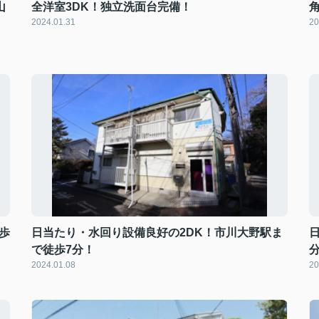
山
全洋室3DK！独立洗面台完備！
2024.01.31
20
歩
日当たり・水回り設備良好の2DK！市川大野駅ま
で徒歩7分！
2024.01.08
20