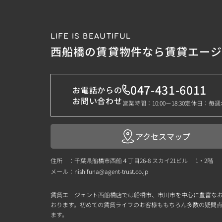
LIFE IS BEAUTIFUL
西船橋の賃貸物件なら賃貸エー
047-431-6011
お電話からの
お問い合わせ
営業時間：10:00－18:30
定休日：毎週
アクセスマップ
住所 ：千葉県船橋市西船４丁目26-8 スカイ21ビル 1・2階
メール：
nishifuna@agent-trust.co.jp
賃貸エージェント西船橋店では船橋市、市川市を中心に豊富な
おります。初めての賃貸ライフのお客様ももちろん多数の疑問
ます。