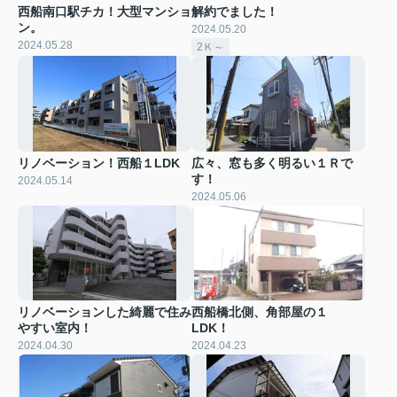
西船南口駅チカ！大型マンショ
解約でました！
ン。
2024.05.20
2024.05.28
2Ｋ～
リノベーション！西船１LDK
広々、窓も多く明るい１Ｒで
す！
2024.05.14
2024.05.06
リノベーションした綺麗で住み
西船橋北側、角部屋の１
やすい室内！
LDK！
2024.04.30
2024.04.23