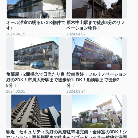
オール洋室の明るい２K物件で
原木中山駅まで徒歩8分のリノ
す♪
ベーション物件！
2024.04.15
2024.04.07
角部屋・2面採光で日当たり良
設備良好・フルリノベーション
好の2DK！市川大野駅まで徒歩
済1LDK！船橋駅まで徒歩7
8分！
分！
2024.03.31
2024.03.24
駅近！セキュリティ良好の高層
駐車場完備・全洋室の3DK！シ
マンション！西船橋駅まで徒歩
ャンプードレッサー付独立洗面