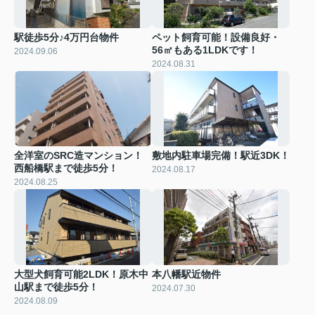
駅徒歩5分♪4万円台物件
ペット飼育可能！設備良好・
56㎡もある1LDKです！
2024.09.06
2024.08.31
全洋室のSRC造マンション！
敷地内駐車場完備！駅近3DK！
西船橋駅まで徒歩5分！
2024.08.17
2024.08.25
大型犬飼育可能2LDK！原木中
本八幡駅近物件
山駅まで徒歩5分！
2024.07.30
2024.08.09