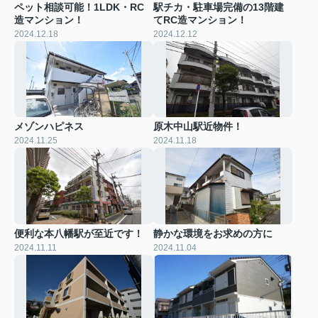
ペット相談可能！1LDK・RC
駅チカ・駐車場完備の13階建
造マンション！
てRC造マンション！
2024.12.18
2024.12.12
メゾンハピネス
原木中山駅近物件！
2024.11.25
2024.11.18
便利な本八幡駅が至近です！
静かな環境をお求めの方に
2024.11.11
2024.11.04