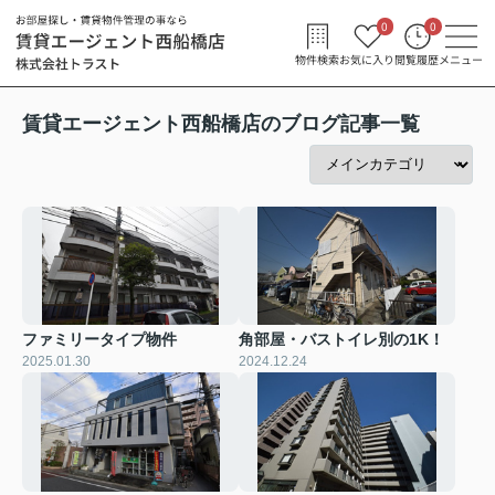
0
0
物件検索
お気に入り
閲覧履歴
メニュー
賃貸エージェント西船橋店のブログ記事一覧
ファミリータイプ物件
角部屋・バストイレ別の1K！
2025.01.30
2024.12.24