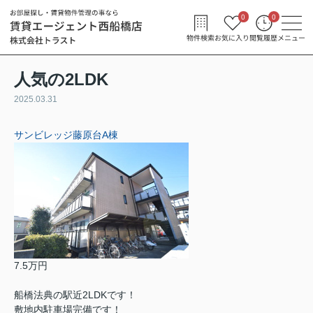
0
0
物件検索
お気に入り
閲覧履歴
メニュー
人気の2LDK
2025.03.31
サンビレッジ藤原台A棟
7.5万円
船橋法典の駅近2LDKです！
敷地内駐車場完備です！