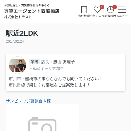
0
0
物件検索
お気に入り
閲覧履歴
メニュー
駅近2LDK
2017.02.24
店長：灘山 友理子
筆者
不動産キャリア20年
市川市・船橋市の事ならなんでも聞いてください！
市民目線で楽しくお部屋をご提案致します！
サンビレッジ藤原台Ａ棟