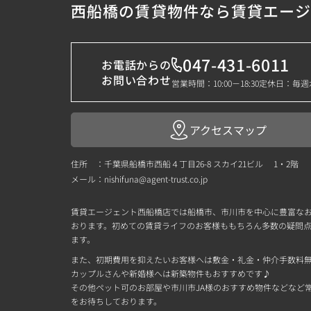
西船橋の賃貸物件なら賃貸エー
047-431-6011
お電話からの
お問い合わせ
営業時間：10:00－18:30
定休日：毎週
アクセスマップ
住所 ：千葉県船橋市西船４丁目26-8 スカイ21ビル 1・2階
メール：
nishifuna@agent-trust.co.jp
賃貸エージェント西船橋店では船橋市、市川市を中心に豊富な
おります。初めての賃貸ライフのお客様ももちろん多数の疑問
ます。
また、初期費用を抑えたいお客様へは敷金・礼金・仲介手数料
カップルさんや新婚様へは新築物件もおすすめです♪
その他ペット可のお部屋や市川市JA様のおすすめ物件などなど常時
をお待ちしております。