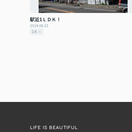
駅近1ＬＤＫ！
2019.09.23
1Ｋ～
LIFE IS BEAUTIFUL