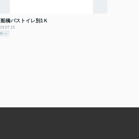
西船橋バストイレ別1Ｋ
19.07.15
1Ｋ～