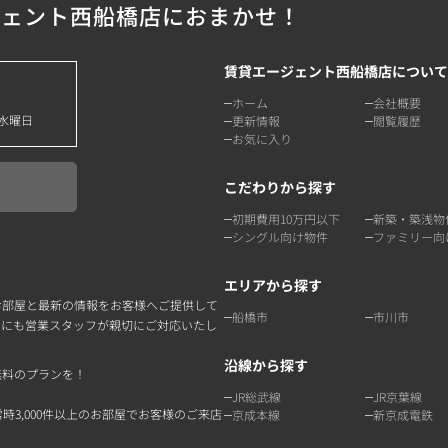
ジェント西船橋店におまかせ！
賃貸エージェント西船橋店について
ホーム
会社概要
水曜日
更新情報
閲覧履歴
お気に入り
こだわりから探す
初期費用10万円以下
新築・築浅物
シングル向け物件
ファミリー向
エリアから探す
お部屋と最新の情報をお客様へご提供して
船橋市
市川市
点にも営業スタッフが親切にご対応いたし
沿線から探す
無料のプランを！
JR総武線
JR京葉線
3,000件以上のお部屋でお客様のご来店
京成本線
新京成電鉄