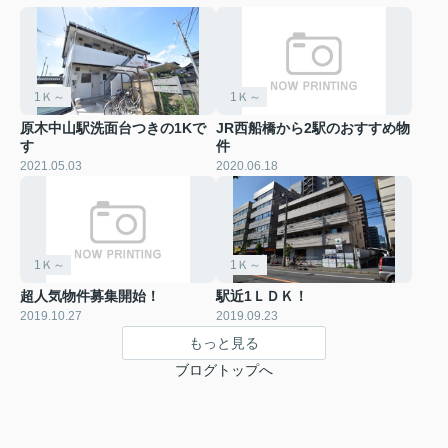
1Ｋ～
1Ｋ～
原木中山駅洗面台つきの1Kで
JR西船橋から2駅のおすすめ物
す
件
2021.05.03
2020.06.18
1Ｋ～
1Ｋ～
超人気物件募集開始！
駅近1ＬＤＫ！
2019.10.27
2019.09.23
もっと見る
ブログトップへ