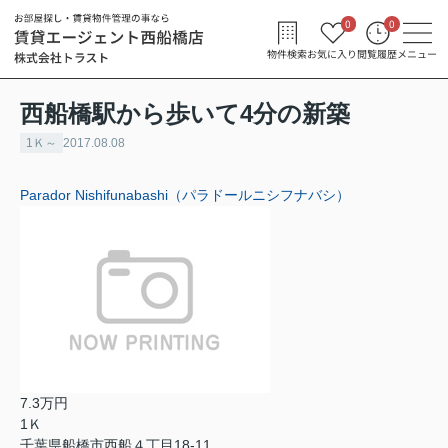
0
0
物件検索
お気に入り
閲覧履歴
メニュー
西船橋駅から歩いて4分の新築
1Ｋ～
2017.08.08
Parador Nishifunabashi（パラドールニシフナバシ）
7.3万円
1Ｋ
千葉県船橋市西船４丁目18-11