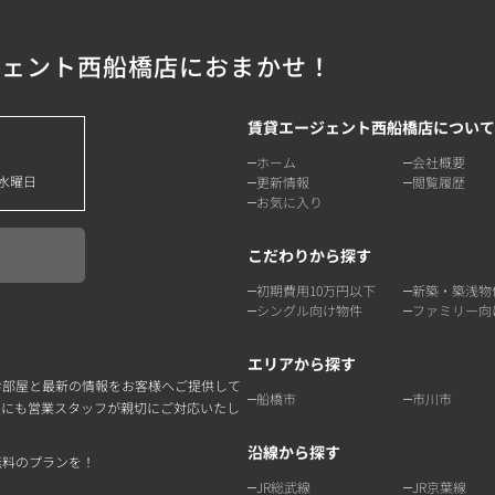
ジェント西船橋店におまかせ！
賃貸エージェント西船橋店について
ホーム
会社概要
水曜日
更新情報
閲覧履歴
お気に入り
こだわりから探す
初期費用10万円以下
新築・築浅物
シングル向け物件
ファミリー向
エリアから探す
お部屋と最新の情報をお客様へご提供して
船橋市
市川市
点にも営業スタッフが親切にご対応いたし
沿線から探す
無料のプランを！
JR総武線
JR京葉線