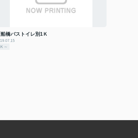
西船橋バストイレ別1Ｋ
19.07.15
1Ｋ～