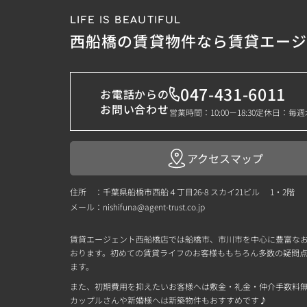
LIFE IS BEAUTIFUL
西船橋の賃貸物件なら賃貸エー
047-431-6011
お電話からの
お問い合わせ
営業時間：10:00－18:30
定休日：毎週
アクセスマップ
住所 ：千葉県船橋市西船４丁目26-8 スカイ21ビル 1・2階
メール：
nishifuna@agent-trust.co.jp
賃貸エージェント西船橋店では船橋市、市川市を中心に豊富な
おります。初めての賃貸ライフのお客様ももちろん多数の疑問
ます。
また、初期費用を抑えたいお客様へは敷金・礼金・仲介手数料
カップルさんや新婚様へは新築物件もおすすめです♪