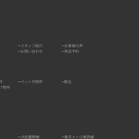
スタッフ紹介
お客様の声
お問い合わせ
来店予約
件
ペット可物件
駅近
け物件
JR武蔵野線
東京メトロ東西線