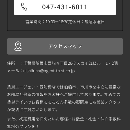
047-431-6011
営業時間：10:00－18:30
定休日：毎週水曜日
アクセスマップ
住所 ：千葉県船橋市西船４丁目26-8 スカイ21ビル 1・2階
メール：
nishifuna@agent-trust.co.jp
賃貸エージェント西船橋店では船橋市、市川市を中心に豊富な
お部屋と最新の情報をお客様へご提供しております。初めての
賃貸ライフのお客様ももちろん多数の疑問点にも営業スタッフ
が親切にご対応いたします。
また、初期費用を抑えたいお客様へは敷金・礼金・仲介手数料
無料のプランを！