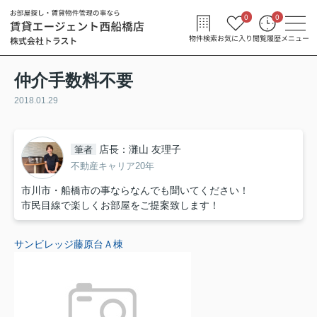
0
0
物件検索
お気に入り
閲覧履歴
メニュー
仲介手数料不要
2018.01.29
店長：灘山 友理子
筆者
不動産キャリア20年
市川市・船橋市の事ならなんでも聞いてください！
市民目線で楽しくお部屋をご提案致します！
サンビレッジ藤原台Ａ棟