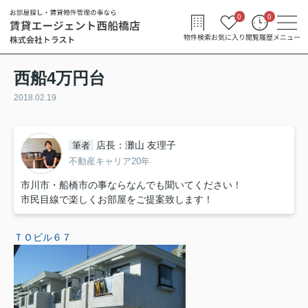
0
0
物件検索
お気に入り
閲覧履歴
メニュー
西船4万円台
2018.02.19
店長：灘山 友理子
筆者
不動産キャリア20年
市川市・船橋市の事ならなんでも聞いてください！
市民目線で楽しくお部屋をご提案致します！
ＴＯビル６７