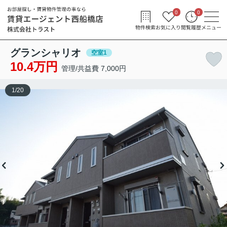
0
0
物件検索
お気に入り
閲覧履歴
メニュー
グランシャリオ
空室1
10.4万円
管理/共益費 7,000円
1
/
20