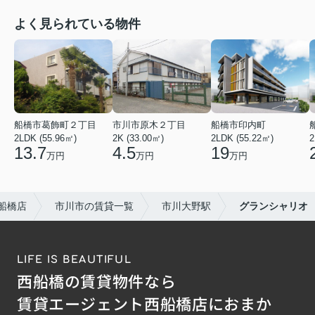
よく見られている物件
船橋市葛飾町２丁目
市川市原木２丁目
船橋市印内町
2LDK (55.96㎡)
2K (33.00㎡)
2LDK (55.22㎡)
2
13.7
4.5
19
万円
万円
万円
船橋店
市川市の賃貸一覧
市川大野駅
グランシャリオ
LIFE IS BEAUTIFUL
西船橋の賃貸物件なら
賃貸エージェント西船橋店におまか