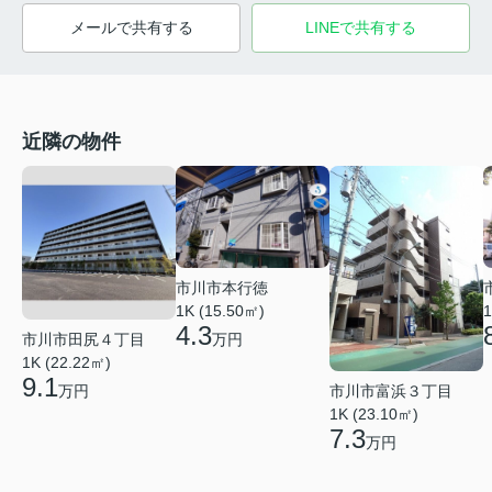
メールで共有する
LINEで共有する
近隣の物件
市川市本行徳
1K (15.50㎡)
1
4.3
万円
市川市田尻４丁目
1K (22.22㎡)
9.1
市川市富浜３丁目
万円
1K (23.10㎡)
7.3
万円