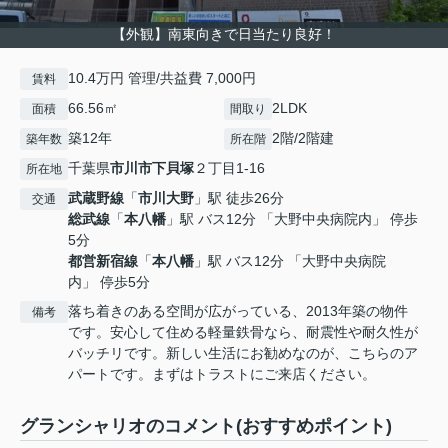
【外観】南東向きで日当たり良好！
10.4万円 管理/共益費 7,000円
賃料
66.56㎡
2LDK
面積
間取り
築12年
2階/2階建
築年数
所在階
千葉県
市川市
下貝塚
２丁目1-16
所在地
武蔵野線
「
市川大野
」駅 徒歩26分
交通
総武線
「
本八幡
」駅 バス12分 「大野中央病院内」 停歩
5分
都営新宿線
「
本八幡
」駅 バス12分 「大野中央病院
内」 停歩5分
落ち着きのある空間が広がっている、2013年築の物件
備考
です。安心して住める軽量鉄骨なら、耐震性や耐久性が
バッチリです。新しい生活にお勧めなのが、こちらのア
パートです。まずはトラストにご来店ください。
グランシャリオのコメント(おすすめポイント)