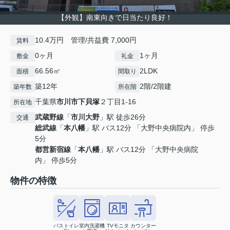
【外観】南東向きで日当たり良好！
10.4万円 管理/共益費 7,000円
賃料
0ヶ月
1ヶ月
敷金
礼金
66.56㎡
2LDK
面積
間取り
築12年
2階/2階建
築年数
所在階
千葉県
市川市
下貝塚
２丁目1-16
所在地
武蔵野線
「
市川大野
」駅 徒歩26分
交通
総武線
「
本八幡
」駅 バス12分 「大野中央病院内」 停歩
5分
都営新宿線
「
本八幡
」駅 バス12分 「大野中央病院
内」 停歩5分
物件の特徴
バストイレ
室内洗濯機
TVモニタ
カウンター