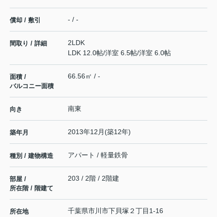
- / -
償却 / 敷引
2LDK
間取り / 詳細
LDK 12.0帖
/
洋室 6.5帖
/
洋室 6.0帖
66.56㎡ / -
面積 /
バルコニー面積
南東
向き
2013年12月(築12年)
築年月
アパート / 軽量鉄骨
種別 / 建物構造
203 / 2階 / 2階建
部屋 /
所在階 / 階建て
千葉県
市川市
下貝塚
２丁目1-16
所在地