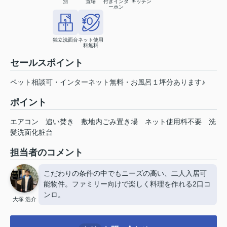
別
置場
付きインタ
キッチン
ーホン
独立洗面台
ネット使用
料無料
セールスポイント
ペット相談可・インターネット無料・お風呂１坪分あります♪
ポイント
エアコン
追い焚き
敷地内ごみ置き場
ネット使用料不要
洗
髪洗面化粧台
担当者のコメント
こだわりの条件の中でもニーズの高い、二人入居可
能物件。ファミリー向けで楽しく料理を作れる2口コ
ンロ。
大塚 浩介