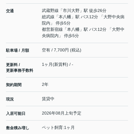
武蔵野線
「
市川大野
」駅 徒歩26分
交通
総武線
「
本八幡
」駅 バス12分 「大野中央病
院内」 停歩5分
都営新宿線
「
本八幡
」駅 バス12分 「大野中
央病院内」 停歩5分
空有 / 7,700円 (税込)
駐車場 / 月額
1ヶ月(新賃料) / -
更新料 /
更新事務手数料
2年
契約期間
賃貸中
現況
2026年08月上旬予定
入居可能日
ペット飼育:1ヶ月
敷金積み増し