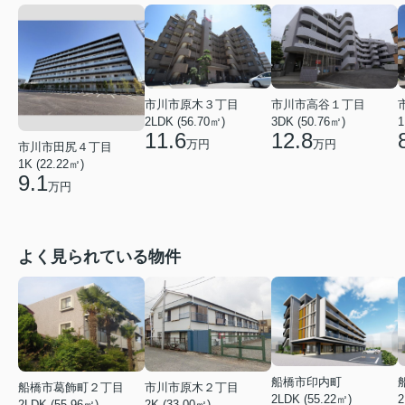
市川市高谷１丁目
市川市原木３丁目
3DK (50.76㎡)
1
2LDK (56.70㎡)
12.8
11.6
万円
万円
市川市田尻４丁目
1K (22.22㎡)
9.1
万円
よく見られている物件
船橋市印内町
船橋市葛飾町２丁目
市川市原木２丁目
2LDK (55.22㎡)
2
2LDK (55.96㎡)
2K (33.00㎡)