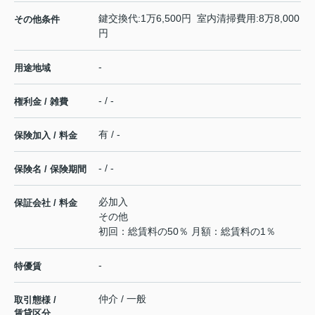
鍵交換代:1万6,500円 室内清掃費用:8万8,000
その他条件
円
-
用途地域
- / -
権利金 / 雑費
有 / -
保険加入 / 料金
- / -
保険名 / 保険期間
必加入
保証会社 / 料金
その他
初回：総賃料の50％ 月額：総賃料の1％
-
特優賃
仲介 / 一般
取引態様 /
賃貸区分