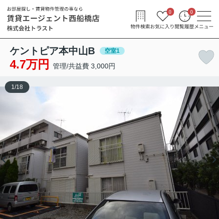
0
0
物件検索
お気に入り
閲覧履歴
メニュー
ケントピア本中山B
空室1
4.7万円
管理/共益費 3,000円
1
/
18