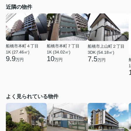
近隣の物件
船橋市本町４丁目
船橋市本町７丁目
船橋市上山町２丁目
1K (27.46㎡)
1K (34.02㎡)
3DK (54.18㎡)
9.9
10
7.5
万円
万円
万円
1
よく見られている物件