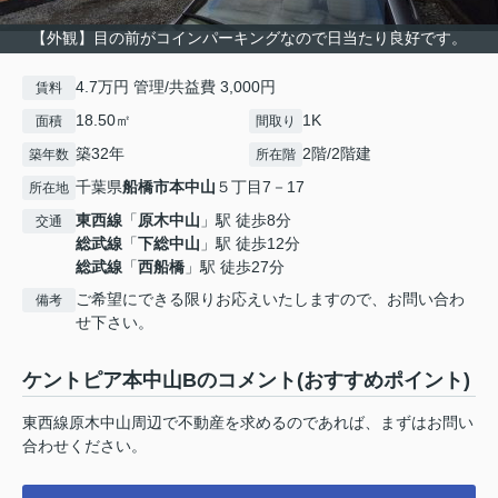
【外観】目の前がコインパーキングなので日当たり良好です。
4.7万円 管理/共益費 3,000円
賃料
18.50㎡
1K
面積
間取り
築32年
2階/2階建
築年数
所在階
千葉県
船橋市
本中山
５丁目7－17
所在地
東西線
「
原木中山
」駅 徒歩8分
交通
総武線
「
下総中山
」駅 徒歩12分
総武線
「
西船橋
」駅 徒歩27分
ご希望にできる限りお応えいたしますので、お問い合わ
備考
せ下さい。
ケントピア本中山Bのコメント(おすすめポイント)
東西線原木中山周辺で不動産を求めるのであれば、まずはお問い
合わせください。