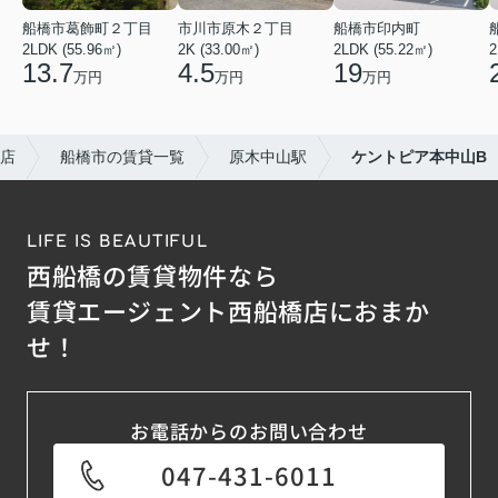
船橋市葛飾町２丁目
市川市原木２丁目
船橋市印内町
2LDK (55.96㎡)
2K (33.00㎡)
2LDK (55.22㎡)
2
13.7
4.5
19
万円
万円
万円
店
船橋市の賃貸一覧
原木中山駅
ケントピア本中山B
LIFE IS BEAUTIFUL
西船橋の賃貸物件なら
賃貸エージェント西船橋店におまか
せ！
お電話からのお問い合わせ
047-431-6011