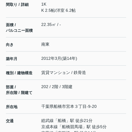
1K
間取り / 詳細
K 2.5帖
/
洋室 6.2帖
22.35㎡ / -
面積 /
バルコニー面積
南東
向き
2012年3月(築14年)
築年月
賃貸マンション / 鉄骨造
種別 / 建物構造
202 / 2階 / 3階建
部屋 /
所在階 / 階建て
千葉県
船橋市
宮本
３丁目-9-20
所在地
総武線
「
船橋
」駅 徒歩21分
交通
京成本線
「
船橋競馬場
」駅 徒歩5分