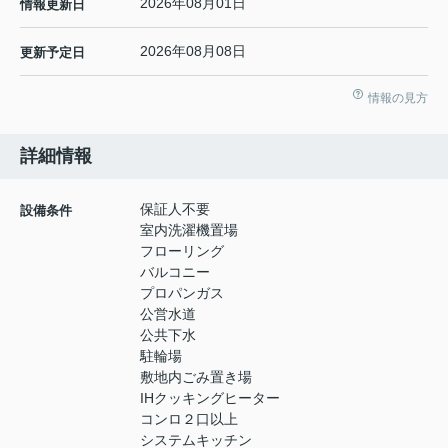
2026年08月01日
情報更新日
2026年08月08日
更新予定日
情報の見方
詳細情報
保証人不要
設備条件
室内洗濯機置場
フローリング
バルコニー
プロパンガス
公営水道
公共下水
駐輪場
敷地内ごみ置き場
IHクッキングヒーター
コンロ２口以上
システムキッチン