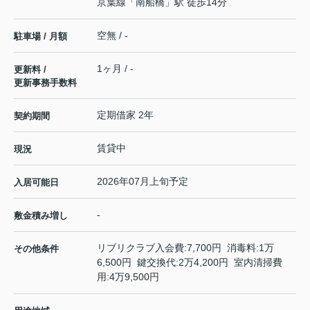
京葉線
「
南船橋
」駅 徒歩14分
空無 / -
駐車場 / 月額
1ヶ月 / -
更新料 /
更新事務手数料
定期借家 2年
契約期間
賃貸中
現況
2026年07月上旬予定
入居可能日
-
敷金積み増し
リブリクラブ入会費:7,700円 消毒料:1万
その他条件
6,500円 鍵交換代:2万4,200円 室内清掃費
用:4万9,500円
-