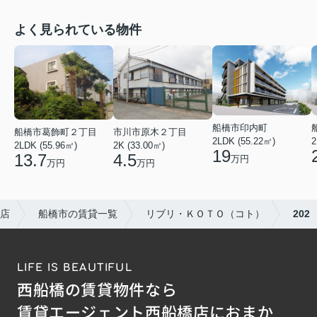
よく見られている物件
船橋市印内町
船橋市葛飾町２丁目
市川市原木２丁目
2LDK (55.22㎡)
2
2LDK (55.96㎡)
2K (33.00㎡)
19
13.7
4.5
万円
万円
万円
店
船橋市の賃貸一覧
リブリ・ＫＯＴＯ（コト）
202
LIFE IS BEAUTIFUL
西船橋の賃貸物件なら
賃貸エージェント西船橋店におまか