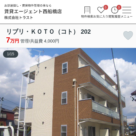
0
0
物件検索
お気に入り
閲覧履歴
メニュー
リブリ・ＫＯＴＯ（コト） 202
7
万円
管理/共益費 4,000円
1
/
15