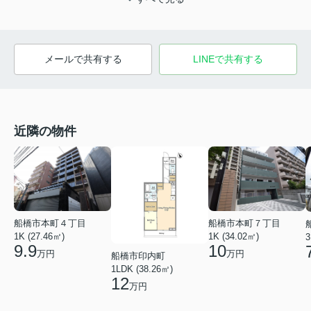
メールで共有する
LINEで共有する
近隣の物件
船橋市本町４丁目
船橋市本町７丁目
1K (27.46㎡)
1K (34.02㎡)
3
9.9
10
万円
万円
船橋市印内町
1LDK (38.26㎡)
12
万円