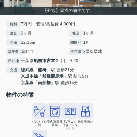
【外観】築浅の物件です。
7万円 管理/共益費 4,000円
賃料
0ヶ月
1ヶ月
敷金
礼金
22.35㎡
1K
面積
間取り
築14年
2階/3階建
築年数
所在階
千葉県
船橋市
宮本
３丁目-9-20
所在地
総武線
「
船橋
」駅 徒歩21分
交通
京成本線
「
船橋競馬場
」駅 徒歩5分
京葉線
「
南船橋
」駅 徒歩14分
物件の特徴
バストイレ
室内洗濯機
TVモニタ
独立洗面台
別
置場
付きインタ
ーホン