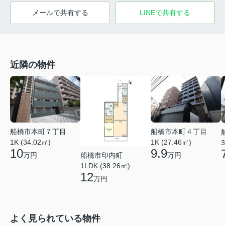
メールで共有する
LINEで共有する
近隣の物件
船橋市本町４丁目
船橋市本町７丁目
1K (27.46㎡)
1K (34.02㎡)
3
9.9
10
船橋市印内町
万円
万円
1LDK (38.26㎡)
12
万円
よく見られている物件