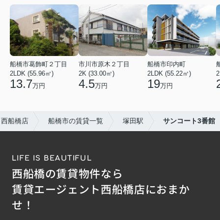
船橋市葛飾町２丁目
市川市原木２丁目
船橋市印内町
2LDK (55.96㎡)
2K (33.00㎡)
2LDK (55.22㎡)
2
13.7
4.5
19
万円
万円
万円
ト西船橋店
船橋市の賃貸一覧
塚田駅
サンコート3番館
LIFE IS BEAUTIFUL
西船橋の賃貸物件なら
賃貸エージェント西船橋店におまか
せ！