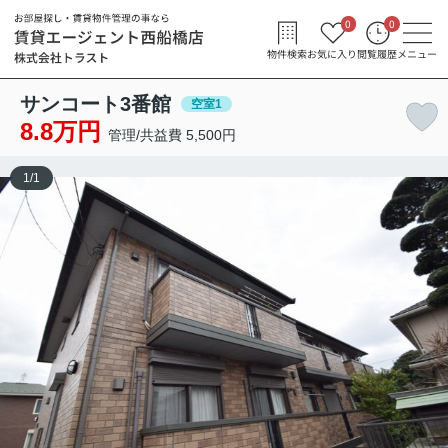
0
0
物件検索
お気に入り
閲覧履歴
メニュー
サンコート3番館
空室1
8.8万円
管理/共益費 5,500円
1
/
1