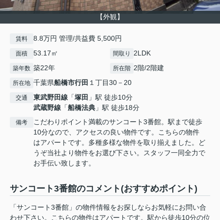
【外観】
8.8万円 管理/共益費 5,500円
賃料
53.17㎡
2LDK
面積
間取り
築22年
2階/2階建
築年数
所在階
千葉県
船橋市
行田
１丁目30－20
所在地
東武野田線
「
塚田
」駅 徒歩10分
交通
武蔵野線
「
船橋法典
」駅 徒歩18分
こだわりポイント満載のサンコート3番館。駅まで徒歩
備考
10分なので、アクセスの良い物件です。こちらの物件
はアパートです。多種多様な物件を取り揃えました。ど
うぞ当社より物件をお選び下さい。スタッフ一同全力で
お手伝い致します。
サンコート3番館のコメント(おすすめポイント)
「サンコート3番館」の物件情報をお探しならお気軽にお問い合
わせ下さい。こちらの物件はアパートです。駅から徒歩10分の位