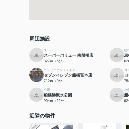
周辺施設
スーパー
幼
スーパーバリュー 南船橋店
恵
327ｍ（5分）
6
コンビニエンスストア
コ
セブンイレブン船橋宮本店
ロ
712ｍ（9分）
7
公園
小
船橋港親水公園
船
904ｍ（12分）
9
近隣の物件