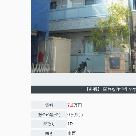
【外観】
閑静な住宅街で
7.2
万円
賃料
0ヶ月(-)
敷金(保証金)
1R
間取り
南西
向き