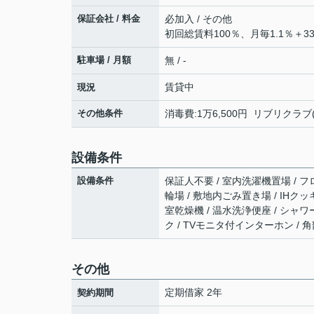
保証会社 / 料金
必加入 / その他
初回総賃料100％、月毎1.1％＋3
駐車場 / 月額
無 / -
賃貸中
現況
その他条件
消毒費:1万6,500円 リブリクラブ(
設備条件
設備条件
保証人不要 / 室内洗濯機置場 / フロ
輪場 / 敷地内ごみ置き場 / IHク
室乾燥機 / 温水洗浄便座 / シャワー /
ク / TVモニタ付インターホン / 
その他
定期借家 2年
契約期間