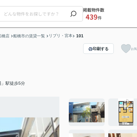
掲載物件数
439
件
リブリ・宮本
101
船橋店
船橋市の賃貸一覧
印刷する
お気
場」駅徒歩5分