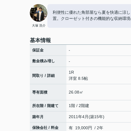
利便性に優れた角部屋なら夏を快適に涼し
置。クローゼット付きの機能的な収納環境
大塚 浩介
基本情報
-
保証金
敷金積み増し
-
1R
間取り / 詳細
洋室 8.5帖
26.08㎡
専有面積
1階 / 2階建
所在階 / 階建て
2011年4月(築15年)
築年月
保険会社 / 料金
有 19,000円 / 2年