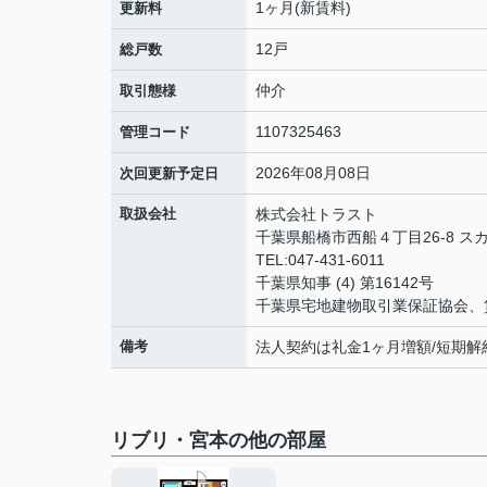
1ヶ月(新賃料)
更新料
12戸
総戸数
仲介
取引態様
1107325463
管理コード
2026年08月08日
次回更新予定日
取扱会社
株式会社トラスト
千葉県船橋市西船４丁目26-8 ス
TEL:047-431-6011
千葉県知事 (4) 第16142号
千葉県宅地建物取引業保証協会、
備考
法人契約は礼金1ヶ月増額/短期解
リブリ・宮本の他の部屋