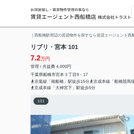
｜西船橋駅周辺の賃貸物件を探すなら賃貸エージェント西
リブリ・宮本 101
7.2
万円
管理 / 共益費 4,000円
千葉県
船橋市
宮本
３丁目9－17
京葉線「南船橋」駅徒歩15分
京成本線「船橋競馬
京成本線「大神宮下」駅徒歩5分
1
/
21