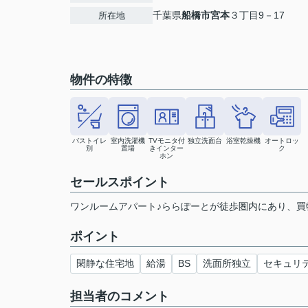
千葉県
船橋市
宮本
３丁目9－17
所在地
物件の特徴
バストイレ
室内洗濯機
TVモニタ付
独立洗面台
浴室乾燥機
オートロッ
別
置場
きインター
ク
ホン
セールスポイント
ワンルームアパート♪ららぽーとが徒歩圏内にあり、買
ポイント
閑静な住宅地
給湯
BS
洗面所独立
セキュリ
担当者のコメント