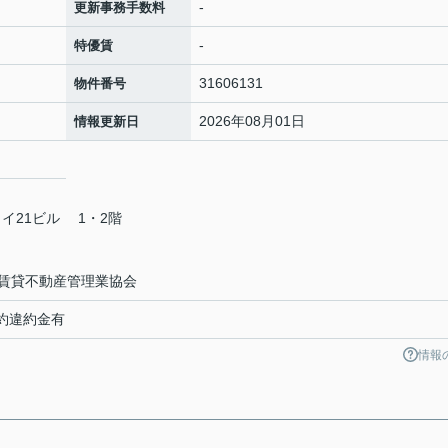
-
更新事務手数料
-
特優賃
31606131
物件番号
2026年08月01日
情報更新日
カイ21ビル 1・2階
賃貸不動産管理業協会
約違約金有
情報