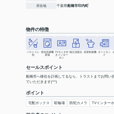
千葉県
船橋市
印内町
所在地
物件の特徴
バストイレ
室内洗濯機
TVモニタ付
独立洗面台
浴室乾燥機
オートロッ
別
置場
きインター
ク
ホン
セールスポイント
船橋市へ移住を計画してるなら、トラストまでお問い
ていただきます(^^)
ポイント
宅配ボックス
駐輪場
防犯カメラ
TVインター