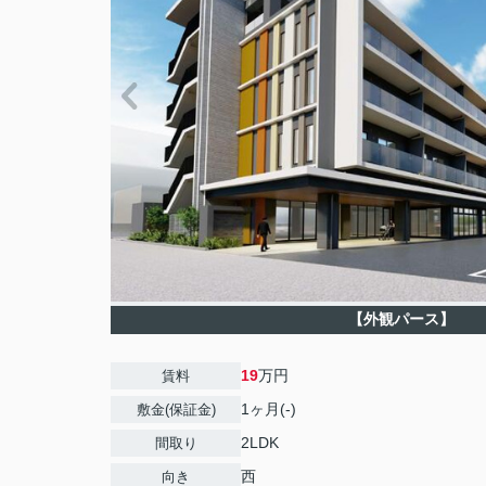
【外観パース】
19
万円
賃料
1ヶ月(-)
敷金(保証金)
2LDK
間取り
西
向き