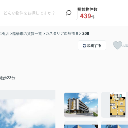
掲載物件数
439
件
カスタリア西船橋Ⅱ
208
船橋店
船橋市の賃貸一覧
印刷する
お気
徒歩23分