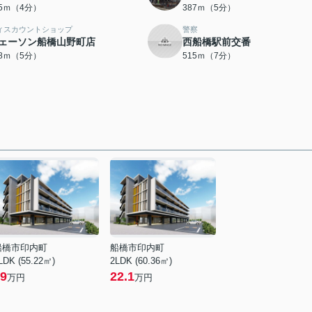
75ｍ（4分）
387ｍ（5分）
ィスカウントショップ
警察
ェーソン船橋山野町店
西船橋駅前交番
98ｍ（5分）
515ｍ（7分）
船橋市印内町
船橋市印内町
LDK (55.22㎡)
2LDK (60.36㎡)
9
22.1
万円
万円