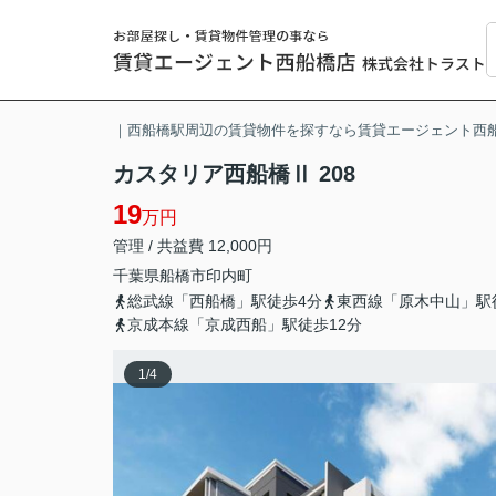
｜西船橋駅周辺の賃貸物件を探すなら賃貸エージェント西
カスタリア西船橋Ⅱ 208
19
万円
管理 / 共益費 12,000円
千葉県
船橋市
印内町
総武線「西船橋」駅徒歩4分
東西線「原木中山」駅
京成本線「京成西船」駅徒歩12分
1
/
4