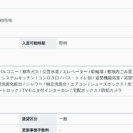
0円/年
即時
入居可能時期
バルコニー / 都市ガス / 公営水道 / エレベーター / 駐輪場 / 敷地内ごみ
 / システムキッチン / コンロ３口 / バス・トイレ別 / 追焚機能浴室 / 浴
洗髪洗面化粧台 / シャワー / 独立洗面台 / エアコン / シューズボックス / 光
ートロック / TVモニタ付インターホン / 宅配ボックス / 防犯カメラ
一般
賃貸区分
-
更新事務手数料