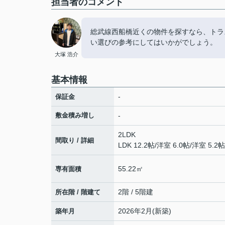
担当者のコメント
総武線西船橋近くの物件を探すなら、トラ
い選びの参考にしてはいかがでしょう。
大塚 浩介
基本情報
-
保証金
敷金積み増し
-
2LDK
間取り / 詳細
LDK 12.2帖
/
洋室 6.0帖
/
洋室 5.2帖
55.22㎡
専有面積
2階 / 5階建
所在階 / 階建て
2026年2月(新築)
築年月