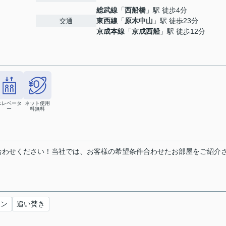
総武線
「
西船橋
」駅 徒歩4分
東西線
「
原木中山
」駅 徒歩23分
交通
京成本線
「
京成西船
」駅 徒歩12分
エレベータ
ネット使用
ー
料無料
合わせください！当社では、お客様の希望条件合わせたお部屋をご紹介
ホン
追い焚き