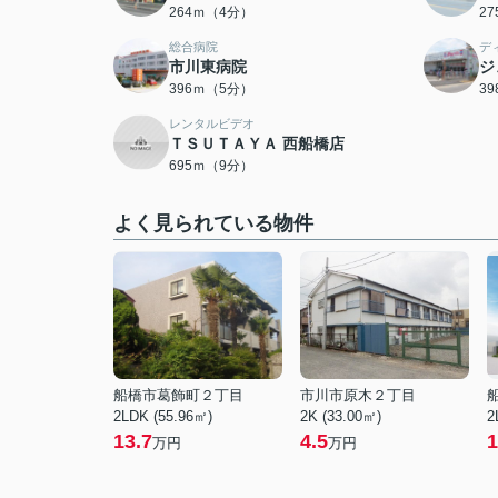
264ｍ（4分）
2
総合病院
デ
市川東病院
ジ
396ｍ（5分）
3
レンタルビデオ
ＴＳＵＴＡＹＡ 西船橋店
695ｍ（9分）
よく見られている物件
船橋市葛飾町２丁目
市川市原木２丁目
2LDK (55.96㎡)
2K (33.00㎡)
2
13.7
4.5
1
万円
万円