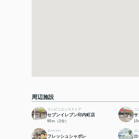
周辺施設
コンビニエンスストア
コ
セブンイレブン印内町店
サ
95ｍ（2分）
1
スーパー
コ
フレッシュシャポレ
ロ