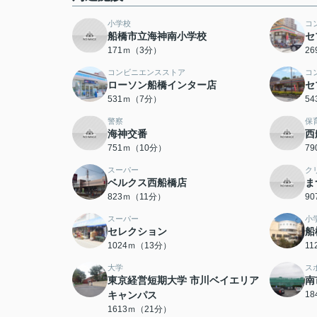
小学校
コ
船橋市立海神南小学校
セ
171ｍ（3分）
2
コンビニエンスストア
コ
ローソン船橋インター店
セ
531ｍ（7分）
5
警察
保
海神交番
西
751ｍ（10分）
7
スーパー
ク
ベルクス西船橋店
ま
823ｍ（11分）
9
スーパー
小
セレクション
船
1024ｍ（13分）
1
大学
ス
東京経営短期大学 市川ベイエリア
南
キャンパス
1
1613ｍ（21分）