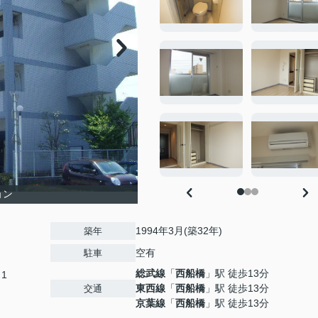
ョン
1994年3月(築32年)
築年
空有
駐車
総武線
「
西船橋
」駅 徒歩13分
1
東西線
「
西船橋
」駅 徒歩13分
交通
京葉線
「
西船橋
」駅 徒歩13分