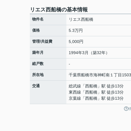
リエス西船橋の基本情報
物件名
リエス西船橋
価格
5.3万円
管理/共益費
5,000円
築年月
1994年3月（築32年）
総戸数
-
所在地
千葉県
船橋市
海神町南
１丁目150
交通
総武線
「
西船橋
」駅 徒歩13分
東西線
「
西船橋
」駅 徒歩13分
京葉線
「
西船橋
」駅 徒歩13分