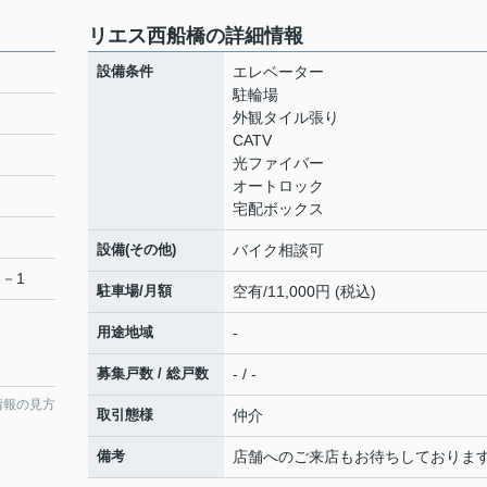
リエス西船橋の詳細情報
設備条件
エレベーター
駐輪場
外観タイル張り
CATV
光ファイバー
オートロック
宅配ボックス
設備(その他)
バイク相談可
3－1
駐車場/月額
空有/11,000円 (税込)
用途地域
-
募集戸数 / 総戸数
- / -
情報の見方
取引態様
仲介
備考
店舗へのご来店もお待ちしておりま