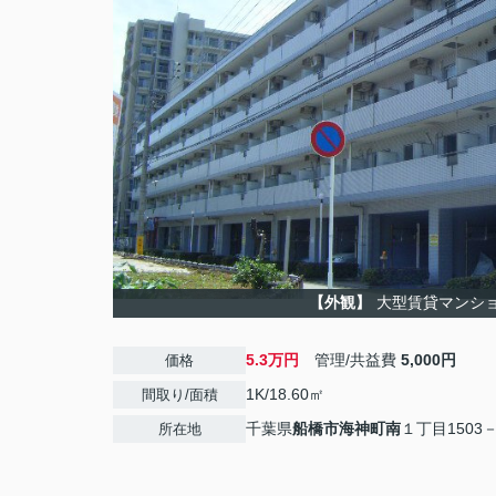
【外観】
大型賃貸マンシ
5.3万円
管理/共益費
5,000円
価格
1K/18.60㎡
間取り/面積
千葉県
船橋市
海神町南
１丁目1503－
所在地