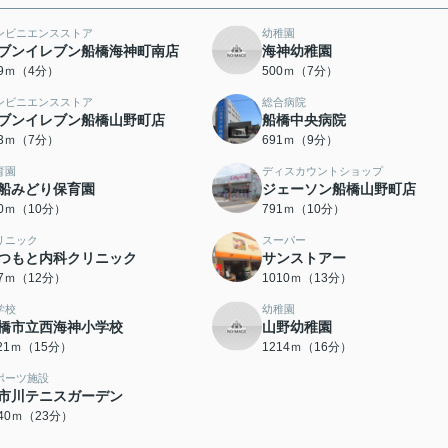
ンビニエンスストア
幼稚園
ブンイレブン船橋海神町南店
海神幼稚園
69ｍ（4分）
500ｍ（7分）
ンビニエンスストア
総合病院
ブンイレブン船橋山野町店
船橋中央病院
43ｍ（7分）
691ｍ（9分）
育園
ディスカウントショップ
船みどり保育園
ジェーソン船橋山野町店
90ｍ（10分）
791ｍ（10分）
リニック
スーパー
つもと内科クリニック
サンストアー
07ｍ（12分）
1010ｍ（13分）
学校
幼稚園
橋市立西海神小学校
山野幼稚園
121ｍ（15分）
1214ｍ（16分）
ポーツ施設
市川テニスガーデン
840ｍ（23分）