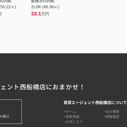
印内町
船橋市印内町
(55.22㎡)
2LDK (60.36㎡)
22.1
円
万円
ジェント西船橋店におまかせ！
賃貸エージェント西船橋店について
ホーム
会社概要
水曜日
更新情報
閲覧履歴
お気に入り