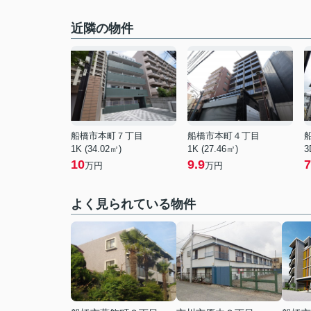
近隣の物件
船橋市本町７丁目
船橋市本町４丁目
1K (34.02㎡)
1K (27.46㎡)
3
10
9.9
7
万円
万円
よく見られている物件