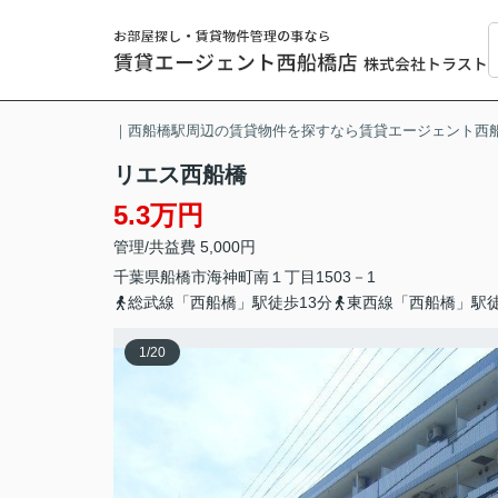
｜西船橋駅周辺の賃貸物件を探すなら賃貸エージェント西
リエス西船橋
5.3万円
管理/共益費 5,000円
千葉県
船橋市
海神町南
１丁目1503－1
総武線「西船橋」駅徒歩13分
東西線「西船橋」駅徒
1
/
20