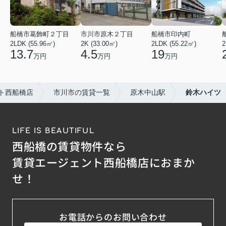
船橋市葛飾町２丁目
市川市原木２丁目
船橋市印内町
2LDK (55.96㎡)
2K (33.00㎡)
2LDK (55.22㎡)
2
13.7
4.5
19
万円
万円
万円
ト西船橋店
市川市の賃貸一覧
原木中山駅
鈴木ハイツ
LIFE IS BEAUTIFUL
西船橋の賃貸物件なら
賃貸エージェント西船橋店におまか
せ！
お電話からのお問い合わせ