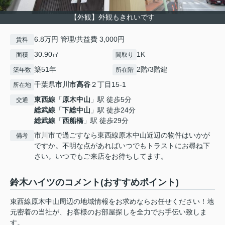
【外観】外観もきれいです
6.8万円 管理/共益費 3,000円
賃料
30.90㎡
1K
面積
間取り
築51年
2階/3階建
築年数
所在階
千葉県
市川市
高谷
２丁目15-1
所在地
東西線
「
原木中山
」駅 徒歩5分
交通
総武線
「
下総中山
」駅 徒歩24分
総武線
「
西船橋
」駅 徒歩29分
市川市で過ごすなら東西線原木中山近辺の物件はいかが
備考
ですか。不明な点があればいつでもトラストにお尋ね下
さい。いつでもご来店をお待ちしてます。
鈴木ハイツのコメント(おすすめポイント)
東西線原木中山周辺の地域情報をお求めならお任せください！地
元密着の当社が、お客様のお部屋探しを全力でお手伝い致しま
す。