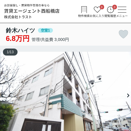
0
0
物件検索
お気に入り
閲覧履歴
メニュー
鈴木ハイツ
空室1
6.8万円
管理/共益費 3,000円
1
/
13