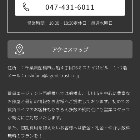
047-431-6011
営業時間：10:00－18:30
定休日：毎週水曜日
アクセスマップ
住所 ：千葉県船橋市西船４丁目26-8 スカイ21ビル 1・2階
メール：
nishifuna@agent-trust.co.jp
賃貸エージェント西船橋店では船橋市、市川市を中心に豊富な
お部屋と最新の情報をお客様へご提供しております。初めての
賃貸ライフのお客様ももちろん多数の疑問点にも営業スタッフ
が親切にご対応いたします。
また、初期費用を抑えたいお客様へは敷金・礼金・仲介手数料
無料のプランを！