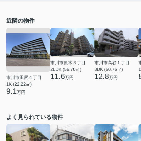
近隣の物件
市川市高谷１丁目
市川市原木３丁目
3DK (50.76㎡)
1
2LDK (56.70㎡)
12.8
11.6
市川市田尻４丁目
万円
万円
1K (22.22㎡)
9.1
万円
よく見られている物件