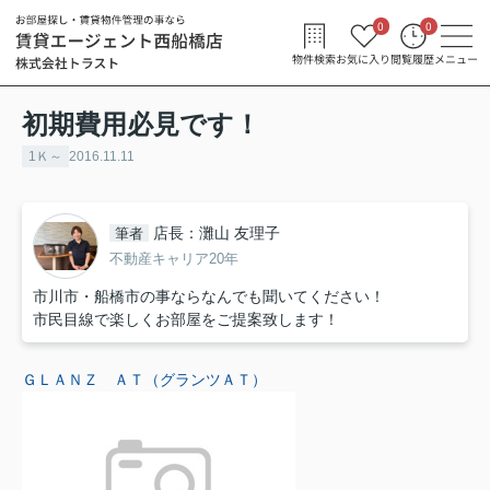
0
0
物件検索
お気に入り
閲覧履歴
メニュー
初期費用必見です！
1Ｋ～
2016.11.11
店長：灘山 友理子
筆者
不動産キャリア20年
市川市・船橋市の事ならなんでも聞いてください！
市民目線で楽しくお部屋をご提案致します！
ＧＬＡＮＺ ＡＴ（グランツＡＴ）