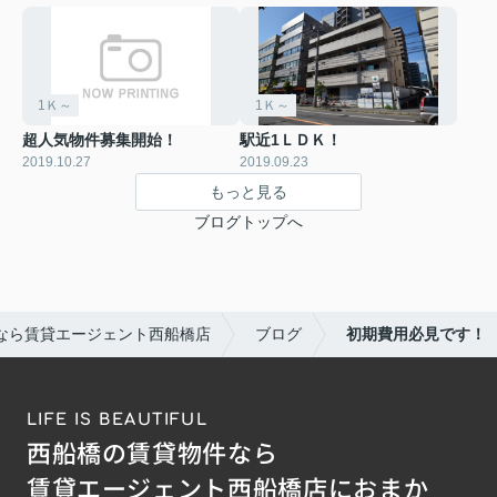
1Ｋ～
1Ｋ～
超人気物件募集開始！
駅近1ＬＤＫ！
2019.10.27
2019.09.23
もっと見る
ブログトップへ
なら賃貸エージェント西船橋店
ブログ
初期費用必見です！
LIFE IS BEAUTIFUL
西船橋の賃貸物件なら
賃貸エージェント西船橋店におまか