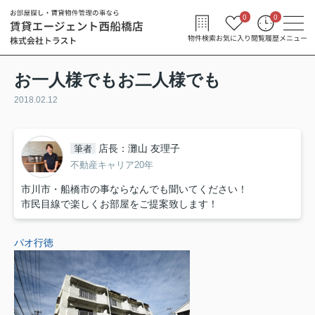
0
0
物件検索
お気に入り
閲覧履歴
メニュー
お一人様でもお二人様でも
2018.02.12
店長：灘山 友理子
筆者
不動産キャリア20年
市川市・船橋市の事ならなんでも聞いてください！
市民目線で楽しくお部屋をご提案致します！
パオ行徳