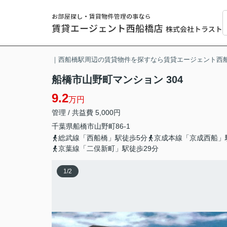
｜西船橋駅周辺の賃貸物件を探すなら賃貸エージェント西
船橋市山野町マンション 304
9.2
万円
管理 / 共益費 5,000円
千葉県
船橋市
山野町
86-1
総武線「西船橋」駅徒歩5分
京成本線「京成西船」
京葉線「二俣新町」駅徒歩29分
1
/
2