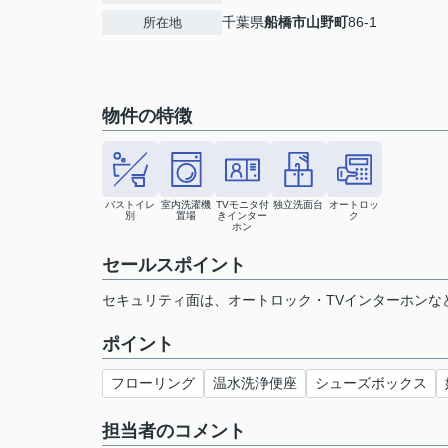
千葉県
船橋市
山野町
86-1
所在地
物件の特徴
バストイレ
室内洗濯機
TVモニタ付
独立洗面台
オートロッ
別
置場
きインター
ク
ホン
セールスポイント
セキュリティ面は、オートロック・TVインターホンな
ポイント
フローリング
温水洗浄便座
シューズボックス
担当者のコメント