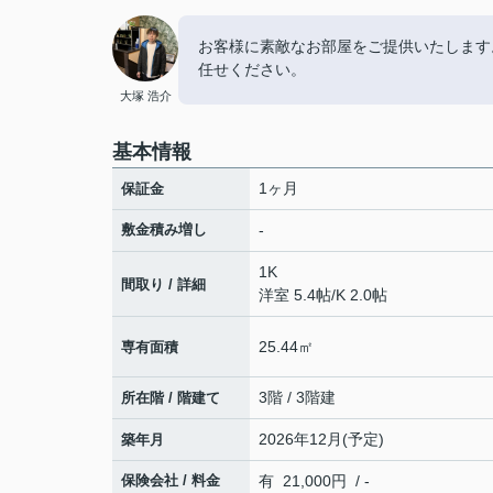
お客様に素敵なお部屋をご提供いたします
任せください。
大塚 浩介
基本情報
1ヶ月
保証金
敷金積み増し
-
1K
間取り / 詳細
洋室 5.4帖
/
K 2.0帖
25.44㎡
専有面積
3階 / 3階建
所在階 / 階建て
2026年12月(予定)
築年月
保険会社 / 料金
有 21,000円 / -