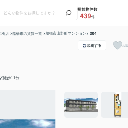
掲載物件数
439
件
船橋市山野町マンション
304
船橋店
船橋市の賃貸一覧
印刷する
お気
駅徒歩11分