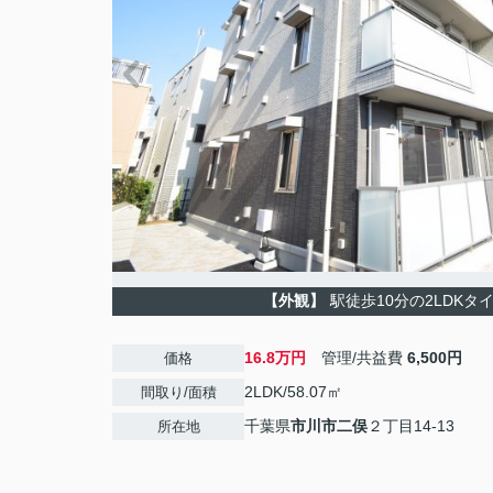
【外観】
駅徒歩10分の2LDKタ
16.8万円
管理/共益費
6,500円
価格
2LDK/58.07㎡
間取り/面積
千葉県
市川市
二俣
２丁目14-13
所在地