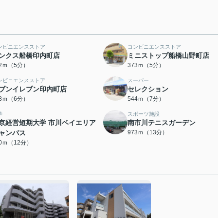
ンビニエンスストア
コンビニエンスストア
ンクス船橋印内町店
ミニストップ船橋山野町店
52ｍ（5分）
373ｍ（5分）
ンビニエンスストア
スーパー
ブンイレブン印内町店
セレクション
68ｍ（6分）
544ｍ（7分）
学
スポーツ施設
京経営短期大学 市川ベイエリア
南市川テニスガーデン
ャンパス
973ｍ（13分）
10ｍ（12分）