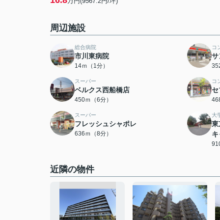
16.8
万円(9567.2円/坪)
周辺施設
総合病院
コ
市川東病院
サ
14ｍ（1分）
3
スーパー
コ
ベルクス西船橋店
セ
450ｍ（6分）
4
スーパー
大
フレッシュシャポレ
東
636ｍ（8分）
キ
9
近隣の物件