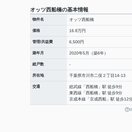
オッツ西船橋の基本情報
物件名
オッツ西船橋
価格
16.8万円
管理/共益費
6,500円
築年月
2020年5月（築6年）
総戸数
-
所在地
千葉県
市川市
二俣
２丁目14-13
交通
総武線
「
西船橋
」駅 徒歩9分
東西線
「
西船橋
」駅 徒歩9分
京成本線
「
京成西船
」駅 徒歩12