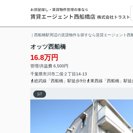
｜西船橋駅周辺の賃貸物件を探すなら賃貸エージェント西
オッツ西船橋
16.8万円
管理/共益費 6,500円
千葉県
市川市
二俣
２丁目14-13
総武線「西船橋」駅徒歩9分
東西線「西船橋」駅徒
1
/
7