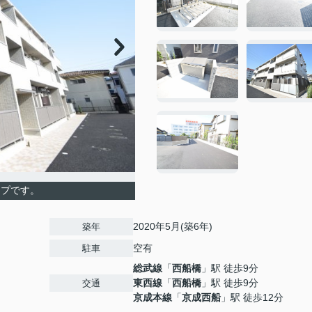
イプです。
2020年5月(築6年)
築年
空有
駐車
総武線
「
西船橋
」駅 徒歩9分
東西線
「
西船橋
」駅 徒歩9分
交通
京成本線
「
京成西船
」駅 徒歩12分