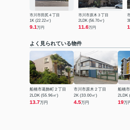
市川市田尻４丁目
市川市原木３丁目
1K (22.22㎡)
2LDK (56.70㎡)
3
9.1
11.6
1
万円
万円
よく見られている物件
船橋市葛飾町２丁目
市川市原木２丁目
船橋市
2LDK (55.96㎡)
2K (33.00㎡)
2LDK 
13.7
4.5
19
万円
万円
万