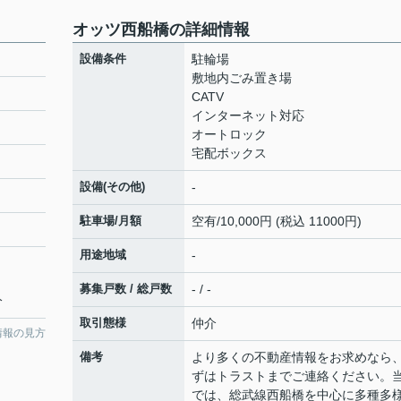
オッツ西船橋の詳細情報
設備条件
駐輪場
敷地内ごみ置き場
CATV
インターネット対応
オートロック
宅配ボックス
設備(その他)
-
駐車場/月額
空有/10,000円 (税込 11000円)
用途地域
-
募集戸数 / 総戸数
- / -
分
取引態様
仲介
情報の見方
備考
より多くの不動産情報をお求めなら
ずはトラストまでご連絡ください。
では、総武線西船橋を中心に多種多