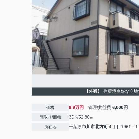
【外観】
住環境良好な立地
8.9万円
管理/共益費
6,000円
価格
3DK/52.80㎡
間取り/面積
千葉県
市川市
北方町
４丁目1961－1
所在地