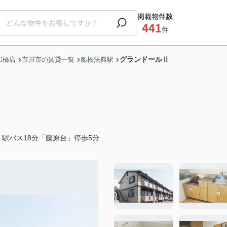
掲載物件数
441
件
グランドールⅡ
船橋店
市川市の賃貸一覧
船橋法典駅
駅バス18分「藤原台」停歩5分