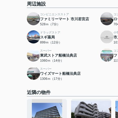
周辺施設
コンビニエンスストア
コ
ファミリーマート 市川若宮店
ロ
528ｍ（7分）
7
ドラッグストア
小
スギ薬局
市
899ｍ（12分）
1
スーパー
コ
東武ストア船橋法典店
フ
1060ｍ（14分）
1
スーパー
ワイズマート船橋法典店
1306ｍ（17分）
近隣の物件