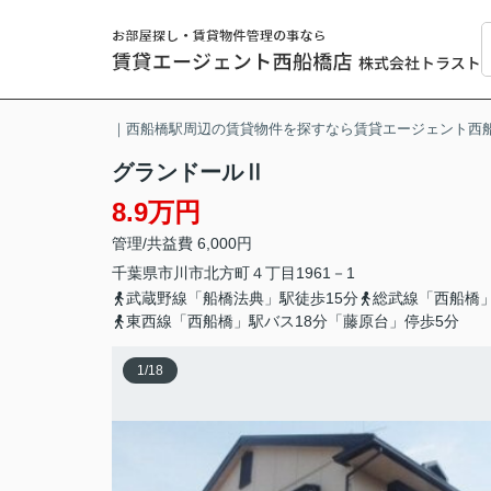
｜西船橋駅周辺の賃貸物件を探すなら賃貸エージェント西
グランドールⅡ
8.9万円
管理/共益費 6,000円
千葉県
市川市
北方町
４丁目1961－1
武蔵野線「船橋法典」駅徒歩15分
総武線「西船橋」
東西線「西船橋」駅バス18分「藤原台」停歩5分
1
/
18