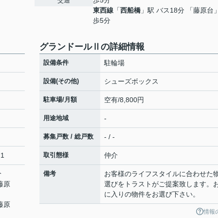
歩5分
交通
東西線
「
西船橋
」駅 バス18分 「藤原台
歩5分
グランドールⅡの詳細情報
設備条件
駐輪場
設備(その他)
シューズボックス
駐車場/月額
空有/8,800円
用途地域
-
募集戸数 / 総戸数
- / -
1
取引態様
仲介
分
備考
お客様のライフスタイルに合わせた
藤原
選びをトラストがご提案致します。
に入りの物件をお選び下さい。
藤原
情報