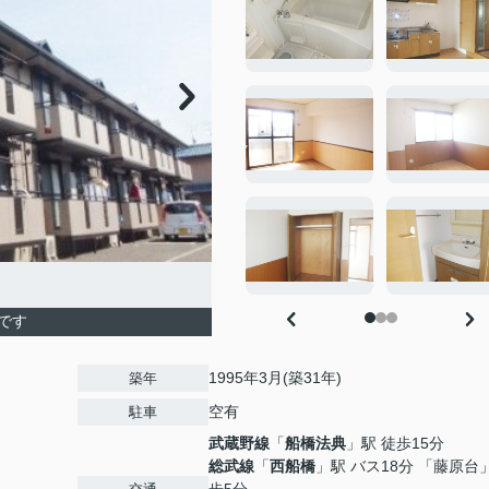
です
1995年3月(築31年)
築年
空有
駐車
武蔵野線
「
船橋法典
」駅 徒歩15分
総武線
「
西船橋
」駅 バス18分 「藤原台