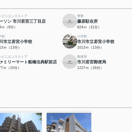
ンビニエンスストア
警察
ーソン 市川若宮三丁目店
藤原駐在所
04ｍ（9分）
824ｍ（11分）
学校
小学校
川市立若宮小学校
市川市立若宮小学校
013ｍ（13分）
1013ｍ（13分）
ンビニエンスストア
郵便局
ァミリーマート船橋法典駅前店
市川若宮郵便局
177ｍ（15分）
1227ｍ（16分）