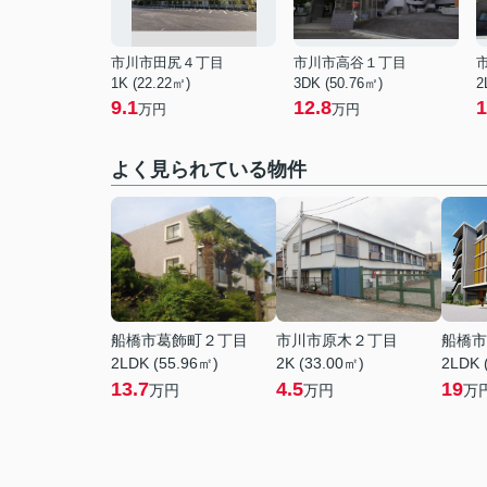
市川市田尻４丁目
市川市高谷１丁目
1K (22.22㎡)
3DK (50.76㎡)
2
9.1
12.8
1
万円
万円
よく見られている物件
船橋市葛飾町２丁目
市川市原木２丁目
船橋市
2LDK (55.96㎡)
2K (33.00㎡)
2LDK 
13.7
4.5
19
万円
万円
万