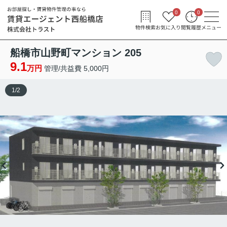
0
0
物件検索
お気に入り
閲覧履歴
メニュー
船橋市山野町マンション 205
9.1
万円
管理/共益費 5,000円
1
/
2