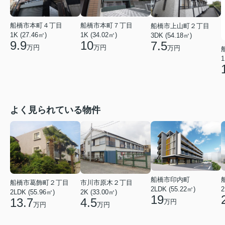
船橋市本町４丁目
船橋市本町７丁目
船橋市上山町２丁目
1K (27.46㎡)
1K (34.02㎡)
3DK (54.18㎡)
9.9
10
7.5
万円
万円
万円
1
よく見られている物件
船橋市印内町
船橋市葛飾町２丁目
市川市原木２丁目
2LDK (55.22㎡)
2
2LDK (55.96㎡)
2K (33.00㎡)
19
13.7
4.5
万円
万円
万円