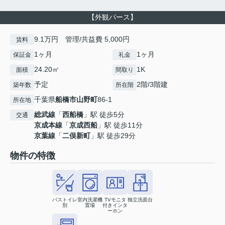
【外観パース】
9.1万円 管理/共益費 5,000円
賃料
1ヶ月
1ヶ月
保証金
礼金
24.20㎡
1K
面積
間取り
予定
2階/3階建
築年数
所在階
千葉県
船橋市
山野町
86-1
所在地
総武線
「
西船橋
」駅 徒歩5分
交通
京成本線
「
京成西船
」駅 徒歩11分
京葉線
「
二俣新町
」駅 徒歩29分
物件の特徴
バストイレ
室内洗濯機
TVモニタ
独立洗面台
別
置場
付きインタ
ーホン