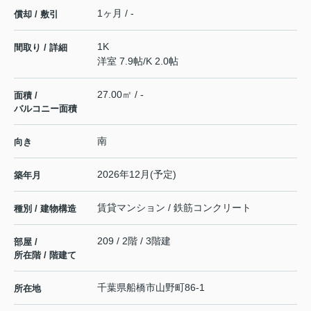
1ヶ月 / -
償却 / 敷引
1K
間取り / 詳細
洋室 7.9帖
/
K 2.0帖
27.00㎡ / -
面積 /
バルコニー面積
南
向き
2026年12月(予定)
築年月
賃貸マンション / 鉄筋コンクリート
種別 / 建物構造
209 / 2階 / 3階建
部屋 /
所在階 / 階建て
千葉県
船橋市
山野町
86-1
所在地