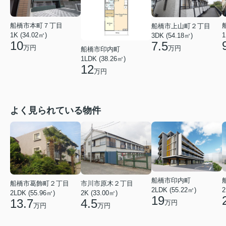
船橋市本町７丁目
船橋市上山町２丁目
1
1K (34.02㎡)
3DK (54.18㎡)
10
7.5
万円
万円
船橋市印内町
1LDK (38.26㎡)
12
万円
よく見られている物件
船橋市印内町
船橋市葛飾町２丁目
市川市原木２丁目
2LDK (55.22㎡)
2
2LDK (55.96㎡)
2K (33.00㎡)
19
13.7
4.5
万円
万円
万円