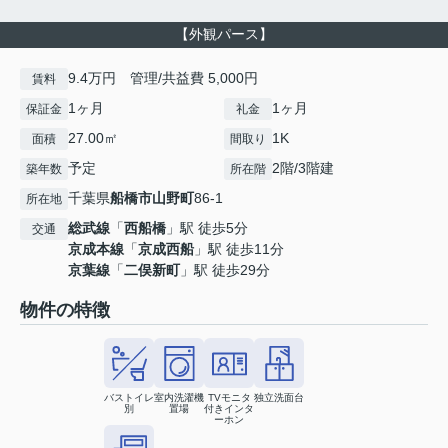
【外観パース】
9.4万円 管理/共益費 5,000円
賃料
1ヶ月
1ヶ月
保証金
礼金
27.00㎡
1K
面積
間取り
予定
2階/3階建
築年数
所在階
千葉県
船橋市
山野町
86-1
所在地
総武線
「
西船橋
」駅 徒歩5分
交通
京成本線
「
京成西船
」駅 徒歩11分
京葉線
「
二俣新町
」駅 徒歩29分
物件の特徴
バストイレ
室内洗濯機
TVモニタ
独立洗面台
別
置場
付きインタ
ーホン