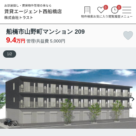
0
0
物件検索
お気に入り
閲覧履歴
メニュー
船橋市山野町マンション 209
9.4
万円
管理/共益費 5,000円
1
/
2