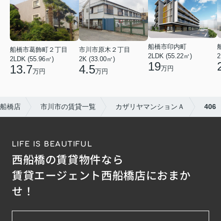
船橋市印内町
船橋市葛飾町２丁目
市川市原木２丁目
2LDK (55.22㎡)
2
2LDK (55.96㎡)
2K (33.00㎡)
19
13.7
4.5
万円
万円
万円
船橋店
市川市の賃貸一覧
カザリヤマンションＡ
406
LIFE IS BEAUTIFUL
西船橋の賃貸物件なら
賃貸エージェント西船橋店におまか
せ！