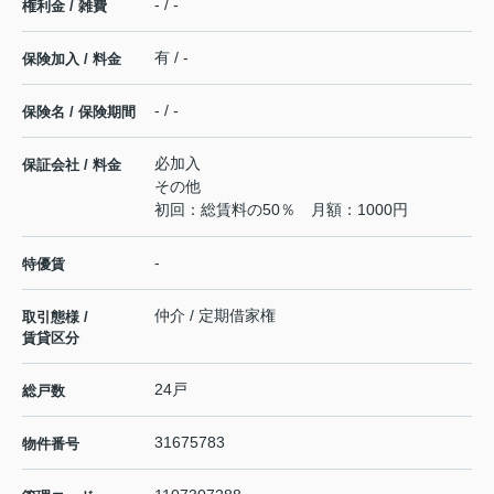
- / -
権利金 / 雑費
有 / -
保険加入 / 料金
- / -
保険名 / 保険期間
必加入
保証会社 / 料金
その他
初回：総賃料の50％ 月額：1000円
-
特優賃
仲介 / 定期借家権
取引態様 /
賃貸区分
24戸
総戸数
31675783
物件番号