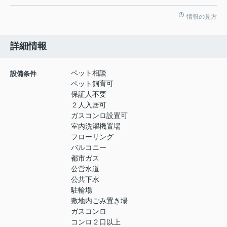
情報の見方
詳細情報
ペット相談
設備条件
ペット飼育可
保証人不要
２人入居可
ガスコンロ設置可
室内洗濯機置場
フローリング
バルコニー
都市ガス
公営水道
公共下水
駐輪場
敷地内ごみ置き場
ガスコンロ
コンロ２口以上