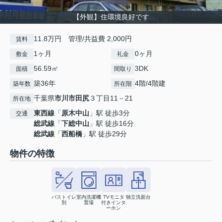
【外観】住環境良好です
11.8万円 管理/共益費 2,000円
賃料
1ヶ月
0ヶ月
敷金
礼金
56.59㎡
3DK
面積
間取り
築36年
4階/4階建
築年数
所在階
千葉県
市川市
田尻
３丁目11－21
所在地
東西線
「
原木中山
」駅 徒歩3分
交通
総武線
「
下総中山
」駅 徒歩16分
総武線
「
西船橋
」駅 徒歩29分
物件の特徴
バストイレ
室内洗濯機
TVモニタ
独立洗面台
別
置場
付きインタ
ーホン