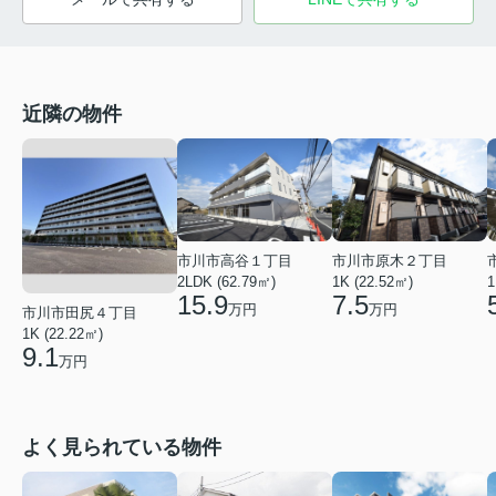
近隣の物件
市川市高谷１丁目
市川市原木２丁目
2LDK (62.79㎡)
1K (22.52㎡)
1
15.9
7.5
万円
万円
市川市田尻４丁目
1K (22.22㎡)
9.1
万円
よく見られている物件