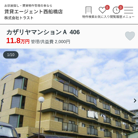
0
0
物件検索
お気に入り
閲覧履歴
メニュー
カザリヤマンションＡ 406
11.8
万円
管理/共益費 2,000円
1
/
10