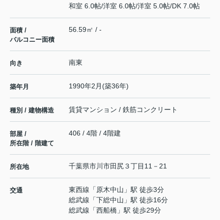
和室 6.0帖
/
洋室 6.0帖
/
洋室 5.0帖
/
DK 7.0帖
56.59㎡ / -
面積 /
バルコニー面積
南東
向き
1990年2月(築36年)
築年月
賃貸マンション / 鉄筋コンクリート
種別 / 建物構造
406 / 4階 / 4階建
部屋 /
所在階 / 階建て
千葉県
市川市
田尻
３丁目11－21
所在地
東西線
「
原木中山
」駅 徒歩3分
交通
総武線
「
下総中山
」駅 徒歩16分
総武線
「
西船橋
」駅 徒歩29分